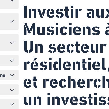
Investir au
États-Unis
Amérique du Nord
Toutes les destinations
→
Musiciens à
Un secteur
résidentiel
et recherc
ine
un investi