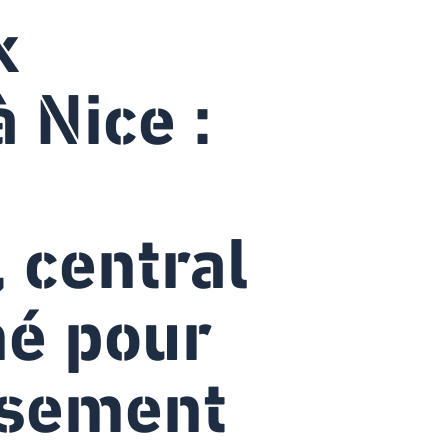
x
 Nice :
, central
hé pour
ssement