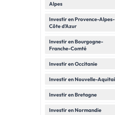
Alpes
Le Havre
La porte océane
Investir en Provence-Alpes-
Toutes les villes
→
Côte d’Azur
Investir en Bourgogne-
Franche-Comté
Investir en Occitanie
Investir en Nouvelle-Aquita
Investir en Bretagne
Investir en Normandie