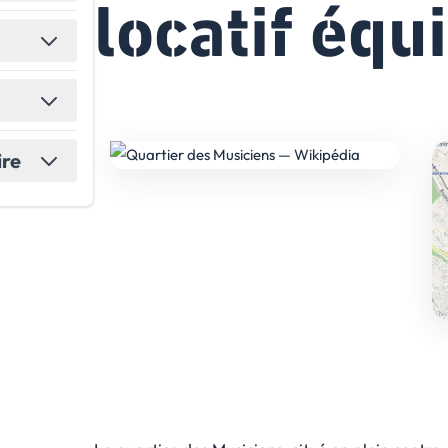
locatif équ
ire