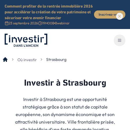
Comment profiter de la rentrée immobilière 2026
pour accélérer la création de votre patrimoine et
Inscrivez-vous
sécuriser votre avenir financier
23 septembre 2026
19H00
webinar
Investir dans l'ancien
Ouvri
Strasbourg
Où investir
Investir
à Strasbourg
Investir à Strasbourg est une opportunité
stratégique grâce à son statut de capitale
européenne, son dynamisme économique et son
attractivité universitaire. Ville frontalière prisée,
elle bénéficie d’une forte demande locative,