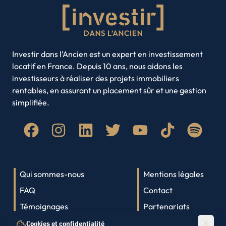
Nice
Noisy-le-Grand
Caen
Saint-Denis
Rouen
Saint-Etienne
Rouen
Nancy
Strasbourg
Toulon
Annecy
Toulouse
Villeurbanne
Investir dans l’Ancien est un expert en investissement
locatif en France. Depuis 10 ans, nous aidons les
Amiens
Brest
investisseurs à réaliser des projets immobiliers
Clermont-Ferrand
Limoges
rentables, en assurant un placement sûr et une gestion
Roubaix
Paris
simplifiée.
Quimper
Lyon
Saint-Denis
Qui sommes-nous
Mentions légales
FAQ
Contact
Témoignages
Partenariats
Lexique immobilier
Parrainage
Cookies et confidentialité