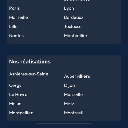
Paris
Lyon
Marseille
Bordeaux
Lille
Toulouse
Nantes
Montpellier
Nice
Strasbourg
Rennes
Reims
Nos réalisations
Le Havre
Toulon
Grenoble
Dijon
Asnières-sur-Seine
Aubervilliers
Angers
Le Mans
Cergy
Dijon
Brest
Nîmes
Le Havre
Marseille
Limoges
Clermont-Ferrand
Melun
Metz
Tours
Amiens
Montpellier
Montreuil
Metz
Perpignan
Nancy
Nantes
Orléans
Mulhouse