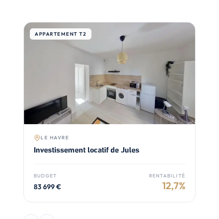
APPARTEMENT T2
C
LE HAVRE
Investissement locatif de Jules
I
BUDGET
RENTABILITÉ
B
12,7
%
83 699
€
1