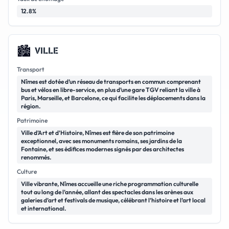
12.8%
🏙️
VILLE
Transport
Nîmes est dotée d’un réseau de transports en commun comprenant
bus et vélos en libre-service, en plus d’une gare TGV reliant la ville à
Paris, Marseille, et Barcelone, ce qui facilite les déplacements dans la
région.
Patrimoine
Ville d’Art et d’Histoire, Nîmes est fière de son patrimoine
exceptionnel, avec ses monuments romains, ses jardins de la
Fontaine, et ses édifices modernes signés par des architectes
renommés.
Culture
Ville vibrante, Nîmes accueille une riche programmation culturelle
tout au long de l’année, allant des spectacles dans les arènes aux
galeries d’art et festivals de musique, célébrant l’histoire et l’art local
et international.