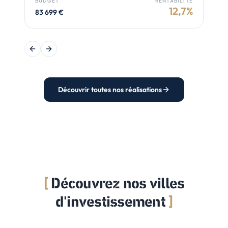
BUDGET
RENTABILITÉ
B
12,7
%
83 699
€
1
Previous slide
Next slide
Découvrir toutes nos réalisations
Découvrez nos villes
d'investissement