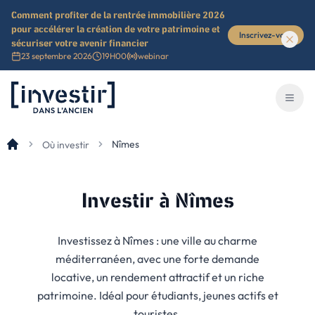
Comment profiter de la rentrée immobilière 2026
pour accélérer la création de votre patrimoine et
Inscrivez-vous
sécuriser votre avenir financier
23 septembre 2026
19H00
webinar
Investir dans l'ancien
Ouvri
Nîmes
Où investir
Investir
à Nîmes
Investissez à Nîmes : une ville au charme
méditerranéen, avec une forte demande
locative, un rendement attractif et un riche
patrimoine. Idéal pour étudiants, jeunes actifs et
touristes.