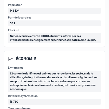
Population
148 104
Part de locataires
58,1
Étudiant
Nîmes accueille environ 11 000 étudiants, attirés par ses
établissements d’enseignement supérieur et son patrimoine unique.
📈
ÉCONOMIE
Dynamisme
L’économie de Nîmes est animée par le tourisme, les secteurs de la
viticulture, de l’agriculture et des services. La ville mise également sur
son patrimoine et ses infrastructures modernes pour attirer les
entreprises et les investissements, renforçant ainsi son dynamisme
économique.
Revenu moyen/médian
18 760
Taux de chômage