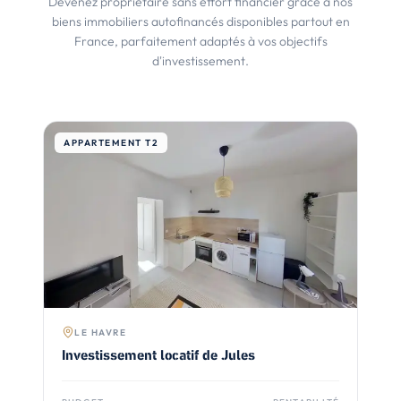
Devenez propriétaire sans effort financier grâce à nos
biens immobiliers autofinancés disponibles partout en
France, parfaitement adaptés à vos objectifs
d'investissement.
APPARTEMENT T2
C
LE HAVRE
Investissement locatif de Jules
I