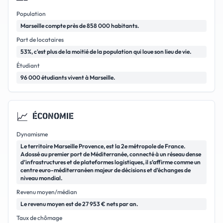
Population
Marseille compte près de 858 000 habitants.
Part de locataires
53%, c'est plus de la moitié de la population qui loue son lieu de vie.
Étudiant
96 000 étudiants vivent à Marseille.
📈
ÉCONOMIE
Dynamisme
Le territoire Marseille Provence, est la 2e métropole de France.
Adossé au premier port de Méditerranée, connecté à un réseau dense
d’infrastructures et de plateformes logistiques, il s’affirme comme un
centre euro-méditerranéen majeur de décisions et d’échanges de
niveau mondial.
Revenu moyen/médian
Le revenu moyen est de 27 953 € nets par an.
Taux de chômage