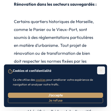
Rénovation dans les secteurs sauvegardés :
Certains quartiers historiques de Marseille,
comme le Panier ou le Vieux-Port, sont
soumis à des réglementations particulières
en matière d’urbanisme. Tout projet de
rénovation ou de transformation de bien
doit respecter les normes fixées par les
architectes des bâtiments de France.
Cookies et confidentialité
Ce site utilise des
cookies
pour améliorer votre expérience de
navigation et analyser notre trafic.
Dispositifs fiscaux pour l’ancien :
J'accepte
Je refuse
Prendre RDV
Les investisseurs dans l’immobilier ancien