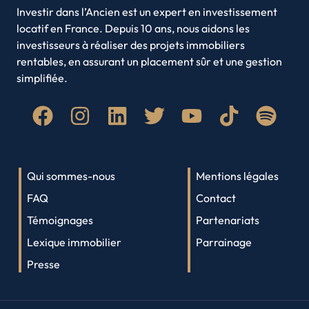
Annecy
Toulouse
Villeurbanne
Investir dans l’Ancien est un expert en investissement
locatif en France. Depuis 10 ans, nous aidons les
Amiens
Brest
investisseurs à réaliser des projets immobiliers
Clermont-Ferrand
Limoges
rentables, en assurant un placement sûr et une gestion
Roubaix
Paris
simplifiée.
Quimper
Lyon
Saint-Denis
Qui sommes-nous
Mentions légales
FAQ
Contact
Témoignages
Partenariats
Lexique immobilier
Parrainage
Presse