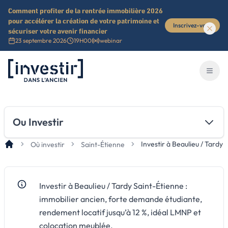
Comment profiter de la rentrée immobilière 2026
pour accélérer la création de votre patrimoine et
Inscrivez-vous
sécuriser votre avenir financier
23 septembre 2026
19H00
webinar
Investir dans l'ancien
Ouvri
Ou Investir
Investir à Beaulieu / Tardy
Où investir
Saint-Étienne
Investir à Beaulieu / Tardy Saint-Étienne :
immobilier ancien, forte demande étudiante,
rendement locatif jusqu’à 12 %, idéal LMNP et
colocation meublée.