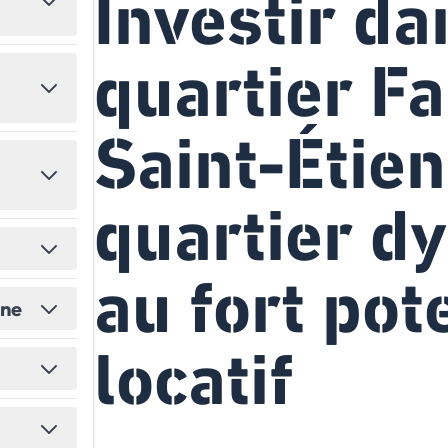
Investir da
États-Unis
Amérique du Nord
quartier Fa
Toutes les destinations
→
Saint-Étien
quartier d
au fort pot
ine
locatif