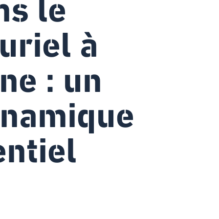
ns le
uriel à
ne : un
ynamique
entiel