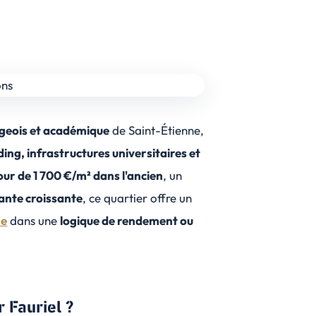
rgeois et académique
de Saint-Étienne,
ing, infrastructures universitaires et
our de 1 700 €/m² dans l'ancien
, un
ante croissante
, ce quartier offre un
ne
dans une
logique de rendement ou
r Fauriel ?