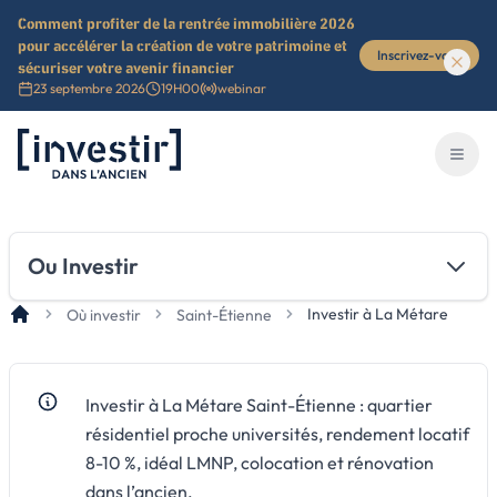
Comment profiter de la rentrée immobilière 2026
pour accélérer la création de votre patrimoine et
Inscrivez-vous
sécuriser votre avenir financier
23 septembre 2026
19H00
webinar
Investir dans l'ancien
Ouvri
Ou Investir
Investir à La Métare
Où investir
Saint-Étienne
Investir à La Métare Saint-Étienne : quartier
résidentiel proche universités, rendement locatif
8-10 %, idéal LMNP, colocation et rénovation
dans l’ancien.