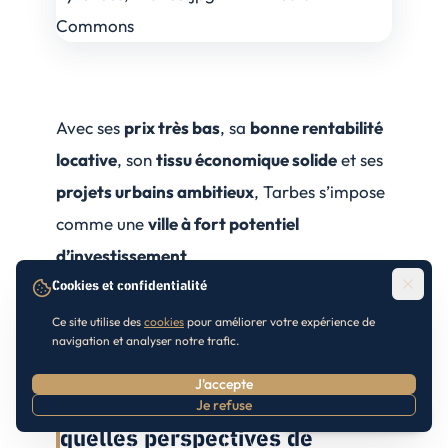
Avec ses
prix très bas
, sa
bonne rentabilité
locative
, son
tissu économique solide
et ses
projets urbains ambitieux
, Tarbes s’impose
comme une
ville à fort potentiel
d’investissement
.
Cookies et confidentialité
Ce site utilise des
cookies
pour améliorer votre expérience de
navigation et analyser notre trafic.
J'accepte
Investir à Tarbes en 2026 :
Je refuse
Prendre RDV
quelles perspectives de