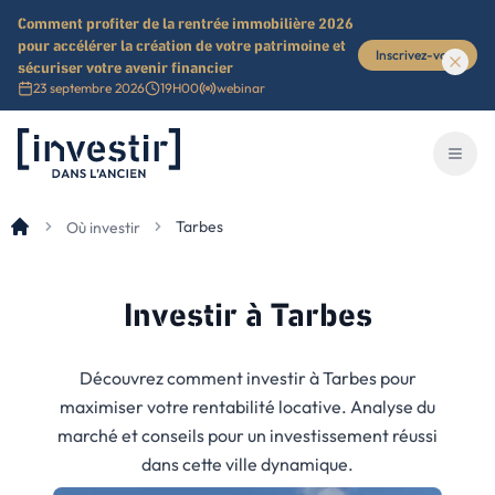
Comment profiter de la rentrée immobilière 2026
pour accélérer la création de votre patrimoine et
Inscrivez-vous
sécuriser votre avenir financier
23 septembre 2026
19H00
webinar
Investir dans l'ancien
Ouvri
Tarbes
Où investir
Investir
à Tarbes
Découvrez comment investir à Tarbes pour
maximiser votre rentabilité locative. Analyse du
marché et conseils pour un investissement réussi
dans cette ville dynamique.