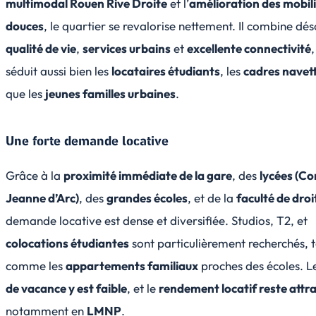
multimodal Rouen Rive Droite
et l’
amélioration des mobil
douces
, le quartier se revalorise nettement. Il combine dé
qualité de vie
,
services urbains
et
excellente connectivité
,
séduit aussi bien les
locataires étudiants
, les
cadres navet
que les
jeunes familles urbaines
.
Une forte demande locative
Grâce à la
proximité immédiate de la gare
, des
lycées (Cor
Jeanne d’Arc)
, des
grandes écoles
, et de la
faculté de droi
demande locative est dense et diversifiée. Studios, T2, et
colocations étudiantes
sont particulièrement recherchés, 
comme les
appartements familiaux
proches des écoles. 
de vacance y est faible
, et le
rendement locatif reste attra
notamment en
LMNP
.