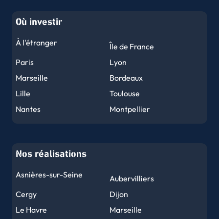
Où investir
À l'étranger
Île de France
Paris
Lyon
Marseille
Bordeaux
Lille
Toulouse
Nantes
Montpellier
Nice
Strasbourg
Rennes
Reims
Nos réalisations
Le Havre
Toulon
Grenoble
Dijon
Asnières-sur-Seine
Aubervilliers
Angers
Le Mans
Cergy
Dijon
Brest
Nîmes
Le Havre
Marseille
Limoges
Clermont-Ferrand