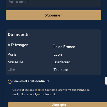
S'abonner
Où investir
À l'étranger
Île de France
Paris
Lyon
Marseille
Bordeaux
Lille
Toulouse
Nantes
Montpellier
Cookies et confidentialité
Nice
Strasbourg
Ce site utilise des
cookies
pour améliorer votre expérience de
Rennes
Reims
navigation et analyser notre trafic.
Nos réalisations
Le Havre
Toulon
J'accepte