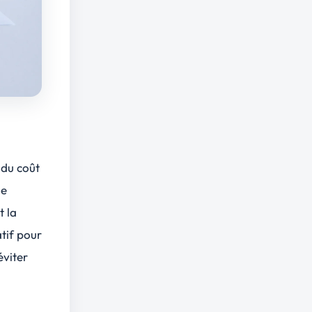
 du coût
le
t la
atif pour
éviter