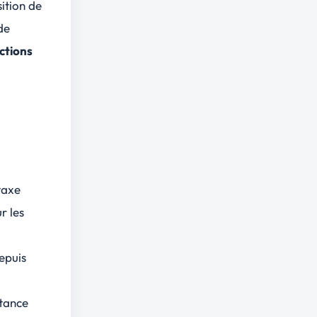
sition de
de
ctions
taxe
r les
depuis
rtance