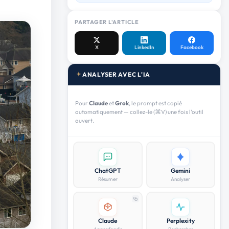
PARTAGER L'ARTICLE
X
LinkedIn
Facebook
ANALYSER AVEC L'IA
Pour
Claude
et
Grok
, le prompt est copié
automatiquement — collez-le (⌘V) une fois l'outil
ouvert.
ChatGPT
Gemini
Résumer
Analyser
Claude
Perplexity