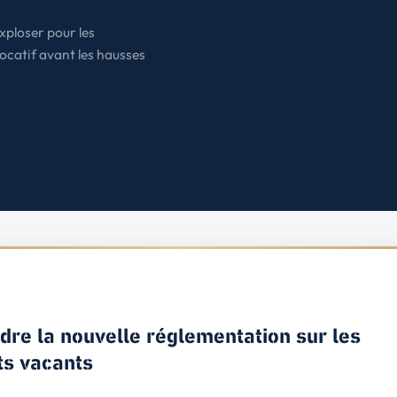
États-Unis
xploser pour les
Amérique du Nord
ocatif avant les hausses
Toutes les destinations
→
re la nouvelle réglementation sur les
s vacants