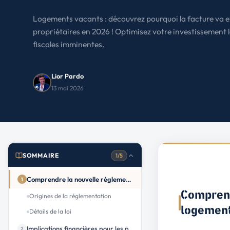
Le Havre
La porte océane
Logements vacants : découvrez pourquoi la facture va e
propriétaires en 2026 ! Optimisez votre investissement l
Toutes les villes
→
fiscales imminentes.
Lior Pardo
13 mai 2026
SOMMAIRE
1/5
Comprendre la nouvelle réglementation sur les logements vacants
1
Comprend
Origines de la réglementation
logement
Détails de la loi
Implications financières pour les propriétaires
2