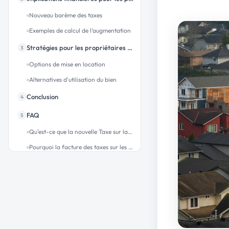
Nouveau barème des taxes
Exemples de calcul de l’augmentation
Stratégies pour les propriétaires face à l'augmentation
3
Options de mise en location
Alternatives d'utilisation du bien
Conclusion
4
FAQ
5
Qu'est-ce que la nouvelle Taxe sur la Vacance des Locaux d’Habitation (TVLH) qui remplace les anciennes taxes en 2027 ?
Pourquoi la facture des taxes sur les logements vacants va-t-elle augmenter pour les propriétaires en 2026 et après ?
Quels sont les nouveaux taux de la TVLH en zones tendues et qui sera concerné ?
Comment éviter ou être exonéré de la taxe sur les logements vacants ?