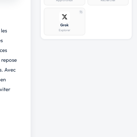
Approfondir
Rechercher
Grok
 les
Explorer
és
ces
 repose
s. Avec
 en
viter