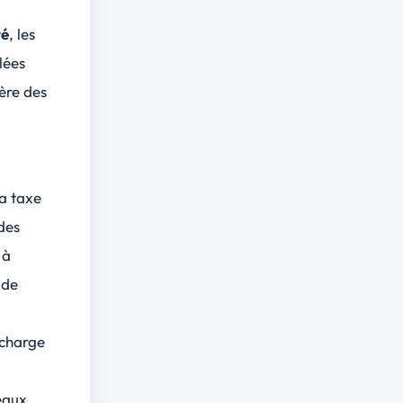
té
, les
lées
ère
des
a taxe
 des
 à
 de
 charge
seaux