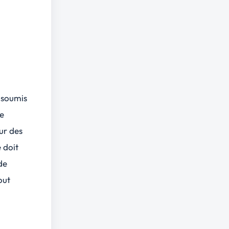
e soumis
de
ur des
 doit
de
out