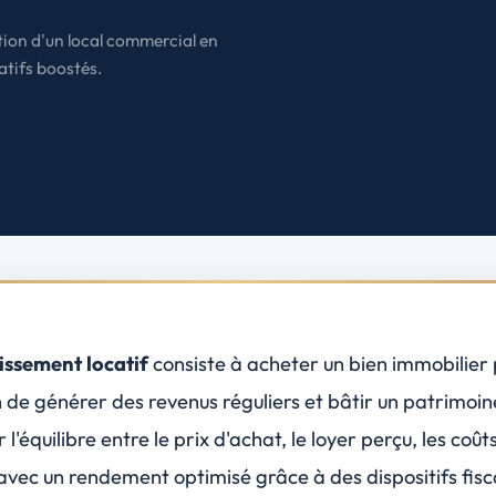
États-Unis
tion d'un local commercial en
Amérique du Nord
catifs boostés.
Toutes les destinations
→
issement locatif
consiste à acheter un bien immobilier 
in de générer des
revenus réguliers
et bâtir un patrimoine
 l'équilibre entre le prix d'achat, le loyer perçu, les coûts
avec un rendement optimisé grâce à des dispositifs fis