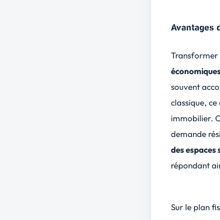
Avantages d
Transformer 
économique
souvent acc
classique, ce
immobilier. C
demande résid
des espaces s
répondant ain
Sur le plan f