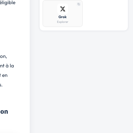
ligible
Grok
Explorer
ion,
nt à la
t en
s.
ion