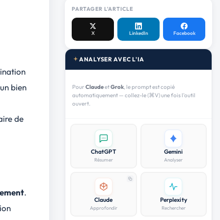
PARTAGER L'ARTICLE
X
LinkedIn
Facebook
ANALYSER AVEC L'IA
ination
 un bien
Pour
Claude
et
Grok
, le prompt est copié
automatiquement — collez-le (⌘V) une fois l'outil
ouvert.
aire de
ChatGPT
Gemini
Résumer
Analyser
ogement
.
Claude
Perplexity
ion
Approfondir
Rechercher