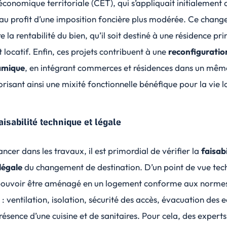
économique territoriale (CET)
, qui s’appliquait initialement 
au profit d’une imposition foncière plus modérée. Ce chan
e la rentabilité du bien, qu’il soit destiné à une résidence pri
t locatif. Enfin, ces projets contribuent à une
reconfiguratio
amique
, en intégrant commerces et résidences dans un mêm
orisant ainsi une mixité fonctionnelle bénéfique pour la vie l
aisabilité technique et légale
ancer dans les travaux, il est primordial de vérifier la
faisabi
légale
du changement de destination. D’un point de vue tec
t pouvoir être aménagé en un logement conforme aux norme
é : ventilation, isolation, sécurité des accès, évacuation des 
résence d’une cuisine et de sanitaires. Pour cela, des experts