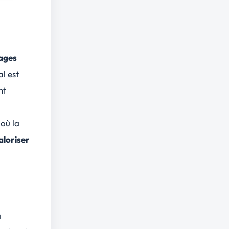
ages
l est
nt
 où la
aloriser
a