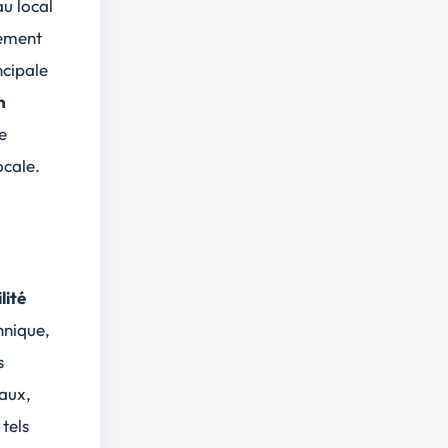
au local
gement
ncipale
n
e
ocale.
lité
hnique,
s
eaux,
 tels