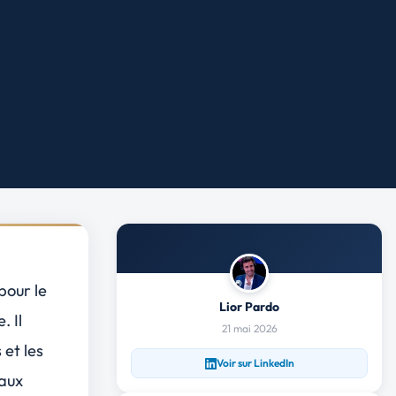
pour le
Lior Pardo
. Il
21 mai 2026
 et les
Voir sur LinkedIn
caux