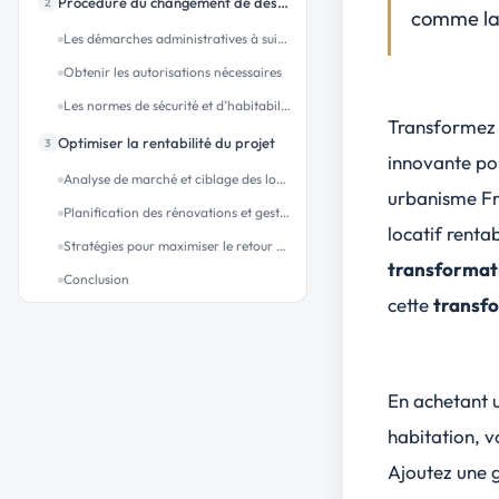
Procédure du changement de destination
2
comme l
Les démarches administratives à suivre
Obtenir les autorisations nécessaires
Les normes de sécurité et d’habitabilité à respecter
Transformez 
Optimiser la rentabilité du projet
3
innovante pou
Analyse de marché et ciblage des locataires potentiels
urbanisme F
Planification des rénovations et gestion du budget
locatif renta
Stratégies pour maximiser le retour sur investissement
transformati
Conclusion
cette
transfo
FAQ
4
Est-il possible de transformer un local commercial en habitation selon le PLU ?
Quelles démarches administratives faut-il pour changer la destination d'un local commercial en logement ?
En achetant 
Quel est le coût approximatif pour transformer un local commercial en habitation rentable ?
habitation, v
Quelles vérifications effectuer en cas de copropriété pour transformer un local commercial en logement ?
Ajoutez une 