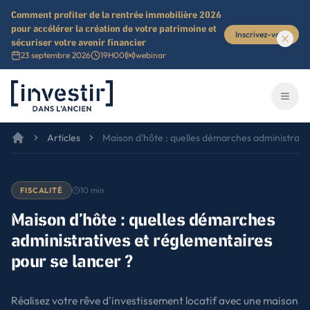
Comment profiter de la rentrée immobilière 2026
pour accélérer la création de votre patrimoine et
Inscrivez-vous
sécuriser votre avenir financier
23 septembre 2026
19H00
webinar
Investir dans l'ancien
Ouvri
Articles
Maison d’hôte : quelles démarches administrativ
10
min
FISCALITÉ
Maison d’hôte : quelles démarches
administratives et réglementaires
pour se lancer ?
Réalisez votre rêve d'investissement locatif avec une maison