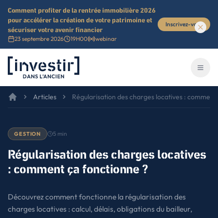
Comment profiter de la rentrée immobilière 2026
pour accélérer la création de votre patrimoine et
Inscrivez-vous
sécuriser votre avenir financier
23 septembre 2026
19H00
webinar
Investir dans l'ancien
Ouvri
Articles
Régularisation des charges locatives : comment
Qu’est-ce que la régularisation des charges locatives ?
1
Définition simple et obligation légale
5
min
GESTION
Les charges concernées
Régularisation des charges locatives
Provisions vs charges réelles
: comment ça fonctionne ?
Quand et comment le bailleur doit-il procéder à la régularisation ?
2
Périodicité
Découvrez comment fonctionne la régularisation des
Les délais légaux pour agir
charges locatives : calcul, délais, obligations du bailleur,
Communication avec le locataire