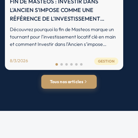
FIN DE MASTEOS : INVESTIR DANS
L'ANCIEN S'IMPOSE COMME UNE
RÉFÉRENCE DE L'INVESTISSEMENT
LOCATIF
Découvrez pourquoi la fin de Masteos marque un
tournant pour l’investissement locatif clé en main
et comment Investir dans l’Ancien s’impose
comme une référence fiable pour investir dans
l’immobilier ancien en 2026 et construire un
8/3/2026
GESTION
patrimoine rentable et sécurisé.
Tous nos articles