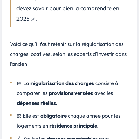
Exemple concret
devez savoir pour bien la comprendre en
Les bons réflexes
2025 ✅.
Quand consulter un professionnel ?
7
Faire appel à un expert est conseillé si :
Voici ce qu’il faut retenir sur la régularisation des
Combien ça coûte ?
charges locatives, selon les experts d’Investir dans
Investir dans l’ancien vous accompagne dans la gestion de vos investissements locatifs dans toute la France
8
l’ancien :
📅 La
régularisation des charges
consiste à
comparer les
provisions versées
avec les
dépenses réelles
.
⚖️ Elle est
obligatoire
chaque année pour les
logements en
résidence principale
.
💧 Seules les
charges récupérables
sont