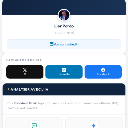
Lior Pardo
18 août 2025
Voir sur LinkedIn
PARTAGER L'ARTICLE
X
LinkedIn
Facebook
ANALYSER AVEC L'IA
Pour
Claude
et
Grok
, le prompt est copié automatiquement — collez-le (⌘V)
une fois l'outil ouvert.