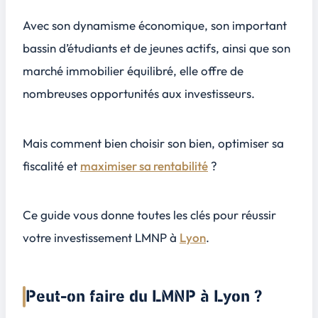
La régulation des meublés à Lyon (Airbnb, meublés touristiques)
Avec son dynamisme économique, son important
Les risques de vacance locative selon les quartiers
bassin d’étudiants et de jeunes actifs, ainsi que son
Le plafonnement des loyers à Lyon
marché immobilier équilibré, elle offre de
Les travaux d’entretien et remise en état fréquents sur le meublé
nombreuses opportunités aux investisseurs.
Pourquoi faire appel à Investir dans l'ancien pour réussir son LMNP à Lyon ?
8
Vous accédez à des biens off-market à forte rentabilité
Mais comment bien choisir son bien, optimiser sa
Un accompagnement clé en main sur la recherche, les travaux et la mise en location
fiscalité et
maximiser sa rentabilité
?
Ce guide vous donne toutes les clés pour réussir
votre investissement LMNP à
Lyon
.
Peut-on faire du LMNP à Lyon ?