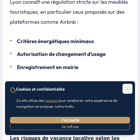
Lyon connaît une régulation stricte sur les meublés
touristiques, en particulier ceux proposés sur des
plateformes comme Airbnb :
Critères énergétiques minimaux
Autorisation de changement d’usage
Enregistrement en mairie
Pensez à vous informer sur les règles locales en
Cookies et confidentialité
matière de location courte durée, car les amendes
Ce site utilise des
cookies
pour améliorer votre expérience de
pour non-respect des régulations peuvent être
navigation et analyser notre trafic.
lourdes.
J'accepte
Je refuse
Prendre RDV
Les risques de vacance locative selon les