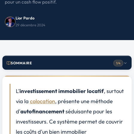
pour un cash flow positif.
Lior Pardo
29 décembre 2024
SOMMAIRE
1/4
Choisir le bon bien immobilier pour la colocation
1
Emplacement et demande locative
L'
investissement immobilier locatif
, surtout
Caractéristiques du bien adaptées à la colocation
via la
colocation
, présente une méthode
Estimation des coûts versus revenus potentiels
d'
autofinancement
séduisante pour les
Optimiser le financement de votre investissement
2
investisseurs. Ce système permet de couvrir
Gérer efficacement la colocation pour garantir l’autofinancement
3
les coûts d'un bien immobilier