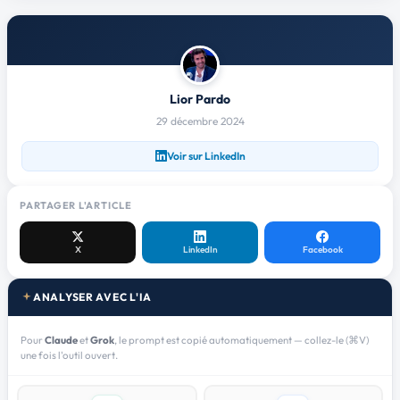
Lior Pardo
29 décembre 2024
Voir sur LinkedIn
PARTAGER L'ARTICLE
X
LinkedIn
Facebook
ANALYSER AVEC L'IA
Pour
Claude
et
Grok
, le prompt est copié automatiquement — collez-le (⌘V)
une fois l'outil ouvert.