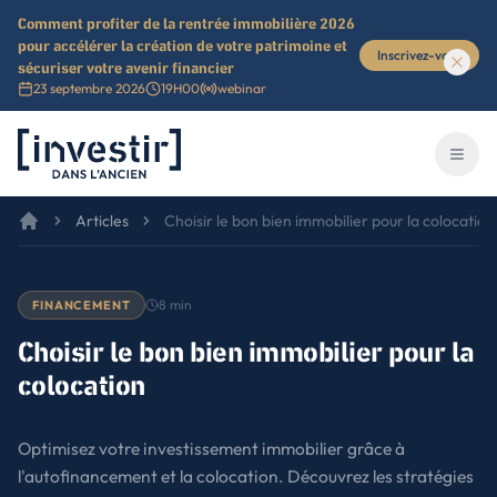
Comment profiter de la rentrée immobilière 2026
pour accélérer la création de votre patrimoine et
Inscrivez-vous
sécuriser votre avenir financier
23 septembre 2026
19H00
webinar
Investir dans l'ancien
Ouvri
Articles
Choisir le bon bien immobilier pour la colocation
8
min
FINANCEMENT
Choisir le bon bien immobilier pour la
colocation
Optimisez votre investissement immobilier grâce à
l'autofinancement et la colocation. Découvrez les stratégies