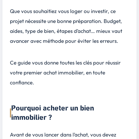
Dossier de financement
Que vous souhaitiez vous loger ou investir, ce
Signature de l’acte et remise des clés
projet nécessite une bonne préparation. Budget,
Quelles erreurs éviter pour un 1er achat immobilier ?
6
aides, type de bien, étapes d’achat… mieux vaut
Ne pas anticiper les frais cachés
avancer avec méthode pour éviter les erreurs.
Sous-estimer l’importance de l’emplacement
Se précipiter sans stratégie d’investissement
Ce guide vous donne toutes les clés pour réussir
Investir dans l’ancien vous accompagne pour votre 1er investissement locatif dans toute la France
7
votre premier achat immobilier, en toute
confiance.
Pourquoi acheter un bien
immobilier ?
Avant de vous lancer dans l’achat, vous devez