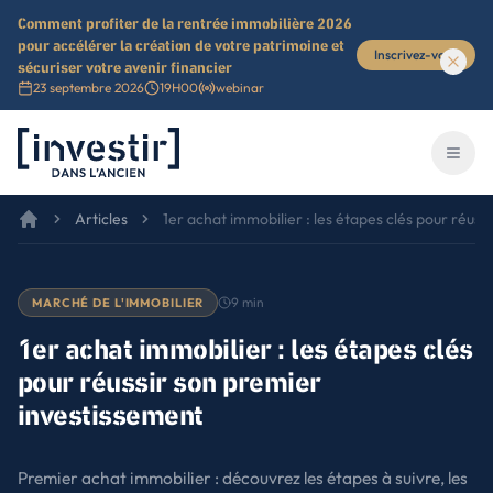
Comment profiter de la rentrée immobilière 2026
pour accélérer la création de votre patrimoine et
Inscrivez-vous
sécuriser votre avenir financier
23 septembre 2026
19H00
webinar
Investir dans l'ancien
Ouvri
Articles
1er achat immobilier : les étapes clés pour réus
9
min
MARCHÉ DE L'IMMOBILIER
Pourquoi acheter un bien immobilier ?
1
1er achat immobilier : les étapes clés
Un moyen de se constituer un patrimoine
pour réussir son premier
Une protection face à l’inflation
investissement
L’investissement locatif comme 1er achat : bonne ou mauvaise idée ?
Comment définir son budget pour un premier achat immobilier ?
2
Premier achat immobilier : découvrez les étapes à suivre, les
Calculer sa capacité d’emprunt