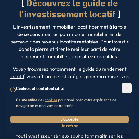
Découvrez le guide de
l'investissement locatif
L'investissement immobilier locatif permet à la fois
de se constituer un patrimoine immobilier et de
percevoir des revenus locatifs rentables. Pour investir
dans la pierre et tirer le meilleur parti de votre
placement immobilier,
consultez nos guides
.
Vous y trouverez notamment
le guide du rendement
locatif
, vous offrant des stratégies pour maximiser vos
revenus des informations détaillées sur
Cookies et confidentialité
l'investissement à l'étranger
, pour diversifier et
sécuriser vos actifs et une analyse approfondie de
Ce site utilise des
cookies
pour améliorer votre expérience de
l'immeuble de rapport
, qui présente les avantages et
navigation et analyser notre trafic.
les considérations essentielles liés à la possession de
J'accepte
plusieurs unités de location au sein d'un même
Je refuse
Prendre RDV
bâtiment. Ces ressources sont indispensables pour
tout investisseur sérieux souhaitant maîtriser les