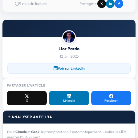
9
min de lecture
Partager :
X
in
f
Lior Pardo
12 juin 2025
Voir sur LinkedIn
PARTAGER L'ARTICLE
X
LinkedIn
Facebook
ANALYSER AVEC L'IA
Pour
Claude
et
Grok
, le prompt est copié automatiquement — collez-le (⌘V)
une fois l'outil ouvert.