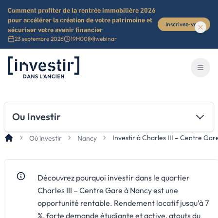
Comment profiter de la rentrée immobilière 2026
pour accélérer la création de votre patrimoine et
Inscrivez-vous
sécuriser votre avenir financier
23 septembre 2026
19H00
webinar
Investir dans l'ancien
Ouvri
Ou Investir
Investir à Charles III – Centre Gar
Où investir
Nancy
Découvrez pourquoi investir dans le quartier
Charles III – Centre Gare à Nancy est une
opportunité rentable. Rendement locatif jusqu’à 7
%, forte demande étudiante et active, atouts du