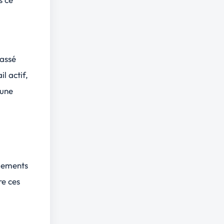
passé
l actif,
 une
gements
re ces