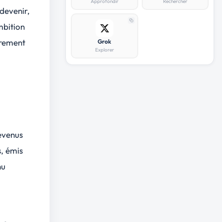
Approfondir
Rechercher
devenir,
mbition
èrement
Grok
Explorer
revenus
, émis
nu