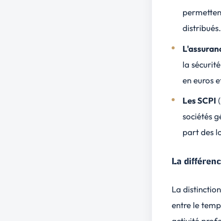
permettent
distribués
L'assuran
la sécurit
en euros e
Les SCPI
(
sociétés g
part des l
La différen
La distinctio
entre le temp
activité prof