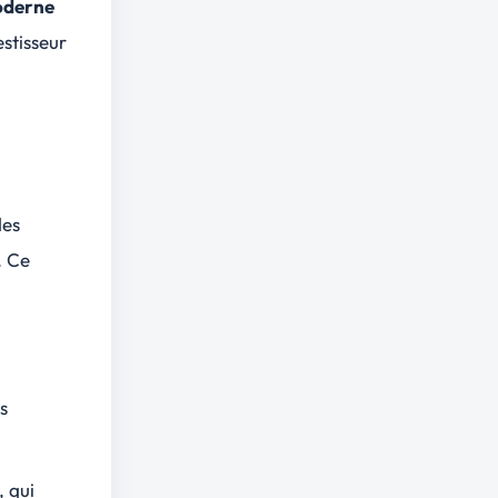
oderne
estisseur
des
. Ce
s
 qui