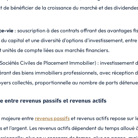
 de bénéficier de la croissance du marché et des dividende
.
ce-vie
: souscription à des contrats offrant des avantages fi
é du capital et une diversité d'options d'investissement, entr
t unités de compte liées aux marchés financiers.
Sociétés Civiles de Placement Immobilier) : investissement 
érant des biens immobiliers professionnels, avec réception 
oyers collectés, proportionnelle au nombre de parts détenue
ce entre revenus passifs et revenus actifs
n majeure entre
revenus passifs
et
revenus actifs
repose sur le
s et l'argent. Les revenus actifs dépendent du temps alloué 
essionnelle; plus on y consacre de temps, plus on gagne, mai