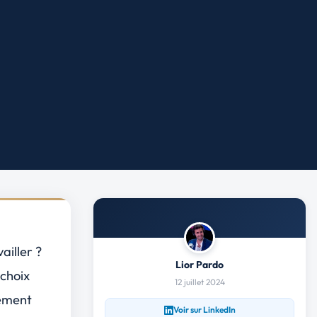
ailler ?
Lior Pardo
 choix
12 juillet 2024
lement
Voir sur LinkedIn