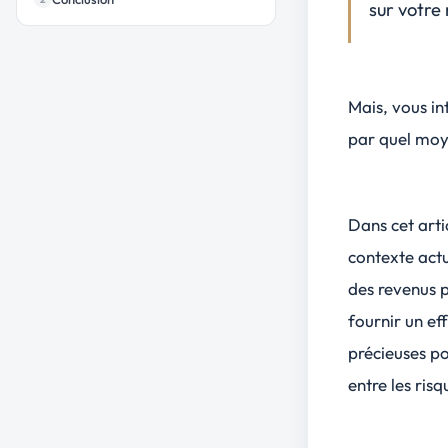
sur votre
Mais, vous in
par quel moy
Dans cet artic
contexte actu
des
revenus p
fournir un ef
précieuses po
entre les ris