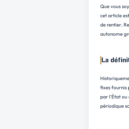
Que vous soy
cet article e
de rentier. R
autonome grâ
La défin
Historiqueme
fixes fournis
par l'État ou
périodique so