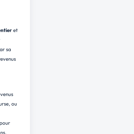
entier
et
r
par sa
 revenus
evenus
urse
, ou
 pour
ons.