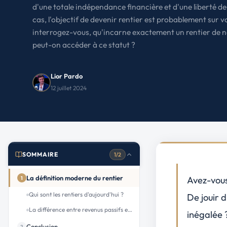
d'une totale indépendance financière et d'une liberté de c
Le Havre
La porte océane
cas, l'objectif de devenir rentier est probablement sur v
interrogez-vous, qu'incarne exactement un rentier de n
Toutes les villes
→
peut-on accéder à ce statut ?
Lior Pardo
12 juillet 2024
SOMMAIRE
1/2
La définition moderne du rentier
Avez-vous
1
Qui sont les rentiers d'aujourd'hui ?
De jouir 
La différence entre revenus passifs et revenus actifs
inégalée ?
Conclusion
2