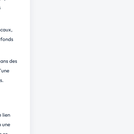
s
scaux,
e fonds
dans des
d'une
s.
 lien
à une
s ce