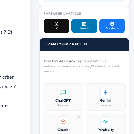
PARTAGER L'ARTICLE
X
LinkedIn
Facebook
s ? Et
ANALYSER AVEC L'IA
Pour
Claude
et
Grok
, le prompt est copié
automatiquement — collez-le (⌘V) une fois l'outil
ouvert.
 créer
s ayez à
ChatGPT
Gemini
uant
Résumer
Analyser
Claude
Perplexity