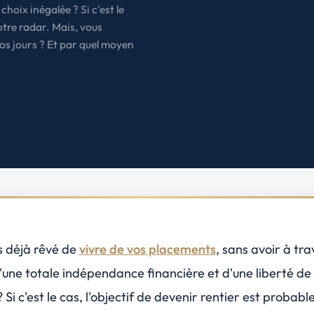
hoix inégalée ? Si c'est le
États-Unis
Amérique du Nord
otre radar. Mais, vous
os jours ? Et par quel moyen
Toutes les destinations
→
 déjà rêvé de
vivre de vos placements
, sans avoir à trav
d'une totale
indépendance financière
et d'une liberté de
 Si c'est le cas, l'objectif de devenir rentier est probab