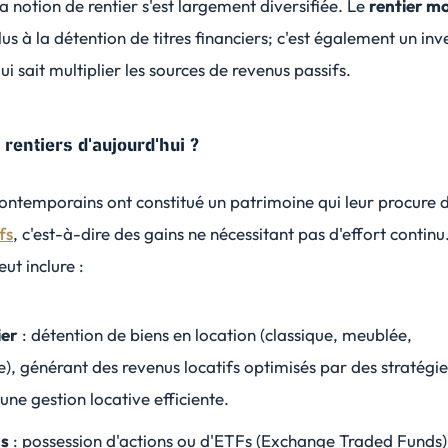
la notion de rentier s'est largement diversifiée. Le
rentier m
lus à la détention de titres financiers; c'est également un
inv
qui sait multiplier les sources de revenus passifs.
 rentiers d'aujourd'hui ?
contemporains ont constitué un patrimoine qui leur procure 
fs
, c'est-à-dire des gains ne nécessitant pas d'effort continu
ut inclure :
ier
: détention de biens en location (classique, meublée,
e), générant des revenus locatifs optimisés par des stratégie
 une gestion locative efficiente.
ns
: possession d'actions ou d'
ETFs
(Exchange Traded Funds),