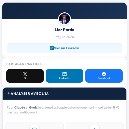
Lior Pardo
29 juin 2026
Voir sur LinkedIn
PARTAGER L'ARTICLE
X
LinkedIn
Facebook
ANALYSER AVEC L'IA
Pour
Claude
et
Grok
, le prompt est copié automatiquement — collez-le (⌘V)
une fois l'outil ouvert.