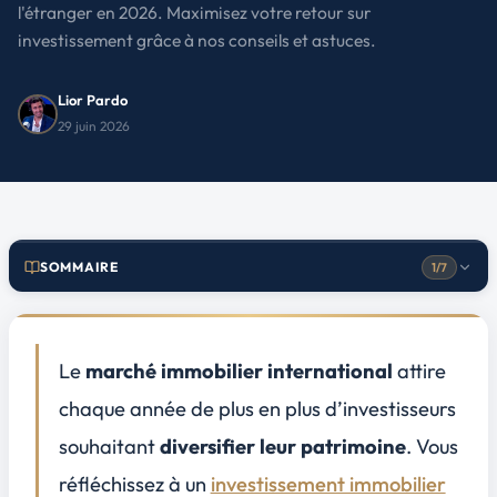
l'étranger en 2026. Maximisez votre retour sur
investissement grâce à nos conseils et astuces.
Lior Pardo
29 juin 2026
SOMMAIRE
1/7
Pourquoi choisir l'investissement immobilier à l'étranger ?
1
Quels critères pour sélectionner les meilleures destinations ?
2
Le
marché immobilier international
attire
Quelles sont les meilleures destinations pour investir en 2026 ?
3
chaque année de plus en plus d’investisseurs
L’Europe du Sud : soleil, fiscalité douce et stabilité
souhaitant
diversifier leur patrimoine
. Vous
L’Europe centrale et orientale : dynamisme et accessibilité
réfléchissez à un
investissement immobilier