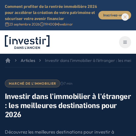
Comment profiter de la rentrée immobilière 2026
pour accélérer la création de votre patrimoine et
Inscrivez-vous
sécuriser votre avenir financier
23 septembre 2026
19H00
webinar
Investir dans l'ancien
Ouvri
Articles
Investir dans l'immobilier à l'étranger : les meil
7
min
MARCHÉ DE L'IMMOBILIER
Investir dans l'immobilier à l'étranger
: les meilleures destinations pour
2026
Découvrez les meilleures destinations pour investir à