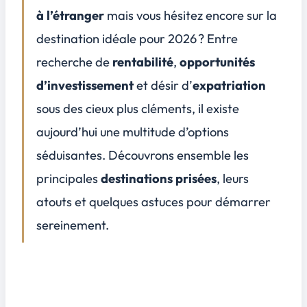
Quels continents offrent les opportunités d’investissement les plus originales ?
4
à l’étranger
mais vous hésitez encore sur la
L’Amérique latine : diversité, prix bas et perspectives de croissance
destination idéale pour 2026 ? Entre
L’Asie du Sud-Est : urbanisation rapide et environnement exotique
recherche de
rentabilité
,
opportunités
Comment maximiser son retour sur investissement à l’international ?
5
d’investissement
et désir d’
expatriation
Peut-on réellement allier expatriation et investissement immobilier à l’étranger ?
6
sous des cieux plus cléments, il existe
Un monde d’opportunités pour l’avenir
7
aujourd’hui une multitude d’options
séduisantes. Découvrons ensemble les
principales
destinations prisées
, leurs
atouts et quelques astuces pour démarrer
sereinement.