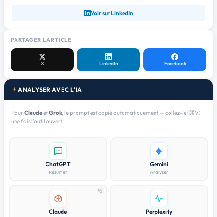
Voir sur LinkedIn
PARTAGER L'ARTICLE
X
LinkedIn
Facebook
ANALYSER AVEC L'IA
Pour
Claude
et
Grok
, le prompt est copié automatiquement — collez-le (⌘V)
une fois l'outil ouvert.
ChatGPT
Gemini
Résumer
Analyser
Claude
Perplexity