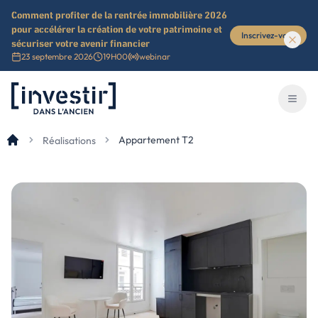
Comment profiter de la rentrée immobilière 2026
pour accélérer la création de votre patrimoine et
Inscrivez-vous
sécuriser votre avenir financier
23 septembre 2026
19H00
webinar
Investir dans l'ancien
Ouvri
Appartement T2
Réalisations