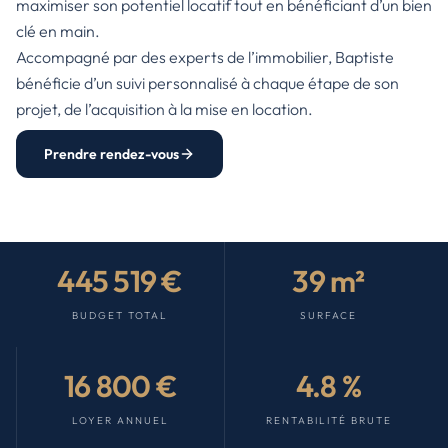
maximiser son potentiel locatif tout en bénéficiant d’un bien
clé en main.
Accompagné par des experts de l’immobilier, Baptiste
bénéficie d’un suivi personnalisé à chaque étape de son
projet, de l’acquisition à la mise en location.
Prendre rendez-vous
445 519 €
39 m²
BUDGET TOTAL
SURFACE
16 800 €
4.8 %
LOYER ANNUEL
RENTABILITÉ BRUTE