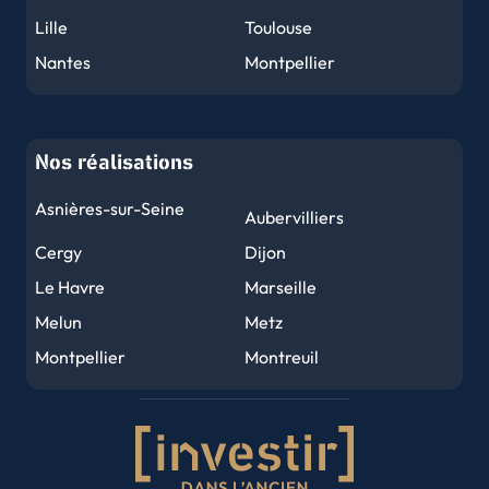
Lille
Toulouse
Nantes
Montpellier
Nice
Strasbourg
Rennes
Reims
Nos réalisations
Le Havre
Toulon
Grenoble
Dijon
Asnières-sur-Seine
Aubervilliers
Angers
Le Mans
Cergy
Dijon
Brest
Nîmes
Le Havre
Marseille
Limoges
Clermont-Ferrand
Melun
Metz
Tours
Amiens
Montpellier
Montreuil
Metz
Perpignan
Nancy
Nantes
Orléans
Mulhouse
Nice
Noisy-le-Grand
Caen
Saint-Denis
Rouen
Saint-Etienne
Rouen
Nancy