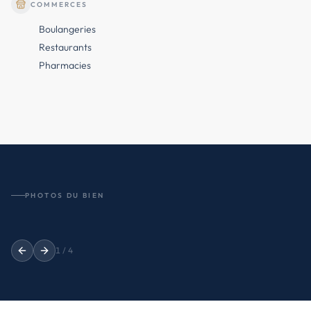
COMMERCES
Boulangeries
Restaurants
Pharmacies
PHOTOS DU BIEN
1
/
4
Previous slide
Next slide