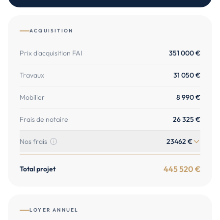
ACQUISITION
Prix d'acquisition FAI
351 000
€
Travaux
31 050
€
Mobilier
8 990
€
Frais de notaire
26 325
€
Nos frais
23462
€
445 520
€
Total projet
LOYER ANNUEL