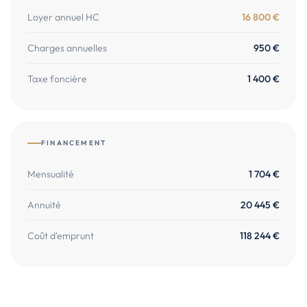
Loyer annuel HC
16 800
€
Charges annuelles
950
€
Taxe foncière
1 400
€
FINANCEMENT
Mensualité
1 704 €
Annuité
20 445 €
Coût d'emprunt
118 244 €