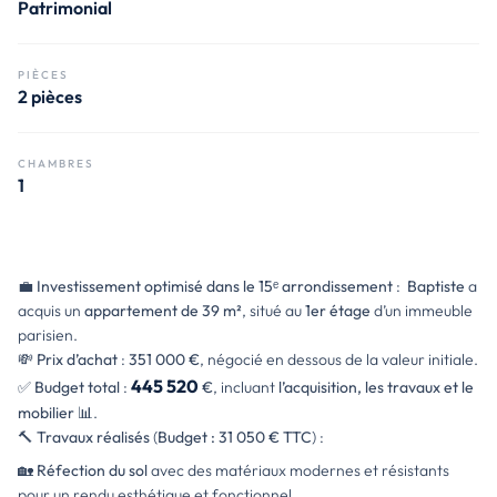
Patrimonial
PIÈCES
2 pièces
CHAMBRES
1
💼
Investissement optimisé dans le 15ᵉ arrondissement
:
Baptiste
a
acquis un
appartement de 39 m²
, situé au
1er étage
d’un immeuble
parisien.
💸
Prix d’achat
:
351 000 €
, négocié en dessous de la valeur initiale.
445 520
✅
Budget total
:
€
, incluant
l’acquisition, les travaux et le
mobilier
📊.
🔨
Travaux réalisés
(
Budget : 31 050 € TTC
) :
🏡 Réfection du sol
avec des matériaux modernes et résistants
pour un rendu esthétique et fonctionnel.