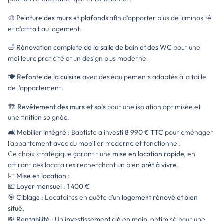
🎨 Peinture des murs et plafonds
afin d’apporter plus de luminosité
et d’attrait au logement.
🛁 Rénovation complète de la salle de bain et des WC
pour une
meilleure praticité et un design plus moderne.
🍽️ Refonte de la cuisine
avec des équipements adaptés à la taille
de l’appartement.
🏗️ Revêtement des murs et sols
pour une isolation optimisée et
une finition soignée.
🛋️
Mobilier intégré
: Baptiste a investi
8 990 € TTC
pour aménager
l’appartement avec du mobilier moderne et fonctionnel.
Ce choix stratégique garantit une
mise en location rapide
, en
attirant des locataires recherchant un bien
prêt à vivre
.
📈
Mise en location
:
💶
Loyer mensuel
:
1 400 €
🎯
Ciblage
: Locataires en quête d’un
logement rénové et bien
situé
.
💸
Rentabilité
: Un
investissement clé en main
, optimisé pour une