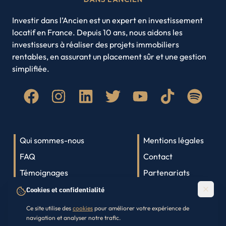
Strasbourg
Toulon
Annecy
Toulouse
Villeurbanne
Investir dans l’Ancien est un expert en investissement
locatif en France. Depuis 10 ans, nous aidons les
Amiens
Brest
investisseurs à réaliser des projets immobiliers
Clermont-Ferrand
Limoges
rentables, en assurant un placement sûr et une gestion
Roubaix
Paris
simplifiée.
Quimper
Lyon
Saint-Denis
Qui sommes-nous
Mentions légales
FAQ
Contact
Témoignages
Partenariats
Lexique immobilier
Parrainage
Cookies et confidentialité
Presse
Ce site utilise des
cookies
pour améliorer votre expérience de
navigation et analyser notre trafic.