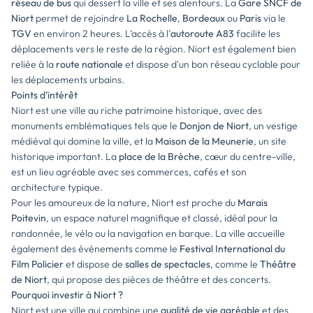
réseau de bus
qui dessert la ville et ses alentours. La
Gare SNCF de
Niort
permet de rejoindre
La Rochelle
,
Bordeaux
ou
Paris
via le
TGV
en environ 2 heures. L’accès à l’
autoroute A83
facilite les
déplacements vers le reste de la région. Niort est également bien
reliée à la
route nationale
et dispose d'un bon réseau cyclable pour
les déplacements urbains.
Points d’intérêt
Niort est une ville au riche patrimoine historique, avec des
monuments emblématiques tels que le
Donjon de Niort
, un vestige
médiéval qui domine la ville, et la
Maison de la Meunerie
, un site
historique important. La
place de la Brèche
, cœur du centre-ville,
est un lieu agréable avec ses commerces, cafés et son
architecture typique.
Pour les amoureux de la nature, Niort est proche du
Marais
Poitevin
, un espace naturel magnifique et classé, idéal pour la
randonnée, le vélo ou la navigation en barque. La ville accueille
également des événements comme le
Festival International du
Film Policier
et dispose de
salles de spectacles
, comme le
Théâtre
de Niort
, qui propose des pièces de théâtre et des concerts.
Pourquoi investir à Niort ?
Niort est une ville qui combine une
qualité de vie agréable
et des