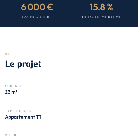
6 000 €
15.8 %
LOYER ANNUEL
RENTABILITÉ BRUTE
02
Le projet
SURFACE
23 m²
TYPE DE BIEN
Appartement T1
VILLE