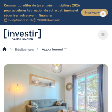
Comment profiter de la rentrée immobilière 2026
pour accélérer la création de votre patrimoine et
Inscrivez-vous
sécuriser votre avenir financier
23 septembre 2026
19H00
webinar
Investir dans l'ancien
Ouvri
Appartement T1
Réalisations