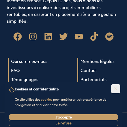
locatif en France. Depuis 10 ans, nous aidons les
Amiens
Brest
investisseurs à réaliser des projets immobiliers
Clermont-Ferrand
Limoges
rentables, en assurant un placement sûr et une gestion
Roubaix
Paris
simplifiée.
Quimper
Lyon
Saint-Denis
Qui sommes-nous
Mentions légales
FAQ
Contact
Témoignages
Partenariats
Lexique immobilier
Parrainage
Cookies et confidentialité
Presse
Ce site utilise des
cookies
pour améliorer votre expérience de
navigation et analyser notre trafic.
J'accepte
©
2026
Investir dans l'Ancien. Tous droits réservés.
Je refuse
Prendre RDV