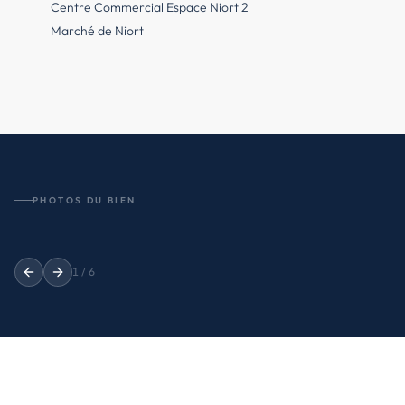
Centre Commercial Espace Niort 2
Marché de Niort
PHOTOS DU BIEN
1
/
6
Previous slide
Next slide