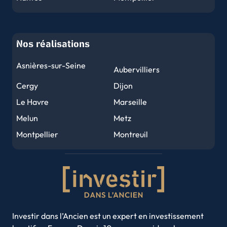
Nice
Strasbourg
Rennes
Reims
Nos réalisations
Le Havre
Toulon
Grenoble
Dijon
Asnières-sur-Seine
Aubervilliers
Angers
Le Mans
Cergy
Dijon
Brest
Nîmes
Le Havre
Marseille
Limoges
Clermont-Ferrand
Melun
Metz
Tours
Amiens
Montpellier
Montreuil
Metz
Perpignan
Nancy
Nantes
Orléans
Mulhouse
Nice
Noisy-le-Grand
Caen
Saint-Denis
Rouen
Saint-Etienne
Rouen
Nancy
Strasbourg
Toulon
Annecy
Toulouse
Villeurbanne
Investir dans l’Ancien est un expert en investissement