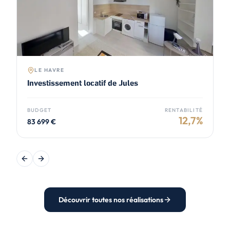
LE HAVRE
Investissement locatif de Jules
BUDGET
RENTABILITÉ
12,7
%
83 699
€
Previous slide
Next slide
Découvrir toutes nos réalisations