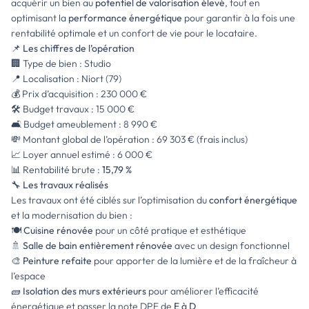
acquérir un bien au
potentiel de valorisation élevé
, tout en
optimisant la
performance énergétique
pour garantir à la fois une
rentabilité optimale et un confort de vie pour le locataire.
📌
Les chiffres de l’opération
🏢 Type de bien : Studio
📍 Localisation : Niort (79)
💰 Prix d’acquisition : 230 000 €
🛠️ Budget travaux : 15 000 €
🛋️ Budget ameublement : 8 990 €
💸 Montant global de l’opération : 69 303 € (frais inclus)
📈 Loyer annuel estimé : 6 000 €
📊 Rentabilité brute :
15,79 %
🔧
Les travaux réalisés
Les travaux ont été ciblés sur l’optimisation du
confort énergétique
et la modernisation du bien :
🍽️
Cuisine rénovée
pour un côté pratique et esthétique
🚿
Salle de bain entièrement rénovée
avec un design fonctionnel
🎨
Peinture refaite
pour apporter de la lumière et de la fraîcheur à
l’espace
🧱
Isolation des murs extérieurs
pour améliorer l’efficacité
énergétique et passer la note DPE de
E à D