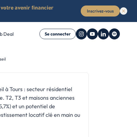
votre avenir financier
Inscrivez-vous
b Deal
Se connecter
ent
seil
ime non-
r vous
ue nous avons
ide complet pour
liers, de la
maisons, locaux
sement locatif de
 studios,
l à Tours : secteur résidentiel
e. T2, T3 et maisons anciennes
5,7%) et un potentiel de
estissement locatif clé en main ou
e (Offert)
e (Offert)
uide (Offert)