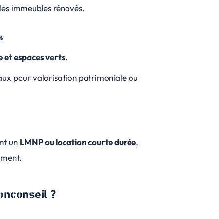
s les immeubles rénovés.
s
 et espaces verts
.
ux pour valorisation patrimoniale ou
ent un
LMNP ou location courte durée
,
ement.
onconseil ?