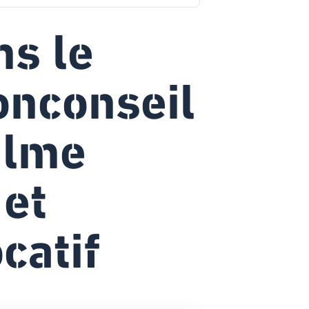
ns le
onconseil
alme
 et
catif