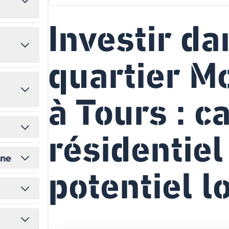
États-Unis
Amérique du Nord
Investir da
Toutes les destinations
→
quartier M
à Tours : c
résidentiel
ine
potentiel lo