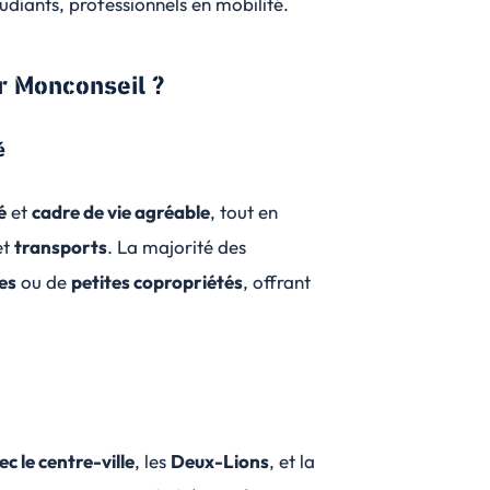
tudiants, professionnels en mobilité.
er Monconseil ?
é
é
et
cadre de vie agréable
, tout en
et
transports
. La majorité des
es
ou de
petites copropriétés
, offrant
 le centre-ville
, les
Deux-Lions
, et la