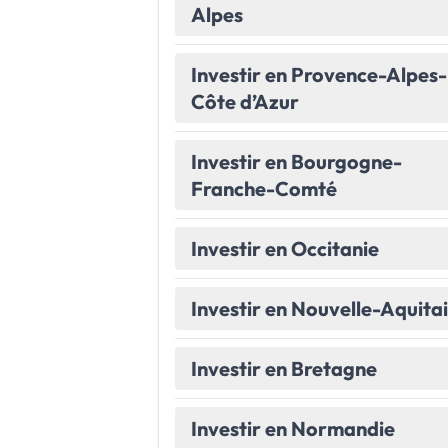
Alpes
Le Havre
La porte océane
Investir en Provence-Alpes-
Toutes les villes
→
Côte d’Azur
Investir en Bourgogne-
Franche-Comté
Investir en Occitanie
Investir en Nouvelle-Aquita
Investir en Bretagne
Investir en Normandie