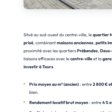
Situé au sud-ouest du centre-ville, le
quartier 
prisé
, combinant
maisons anciennes
,
petits i
proximité avec les quartiers
Prébendes
,
Deux-
liaisons efficaces avec le
centre-ville
et la
gare
investir à Tours
.
Prix moyen au m² (ancien)
: entre
2 800 € e
bien.
Rendement locatif brut moyen
: entre
4 % e