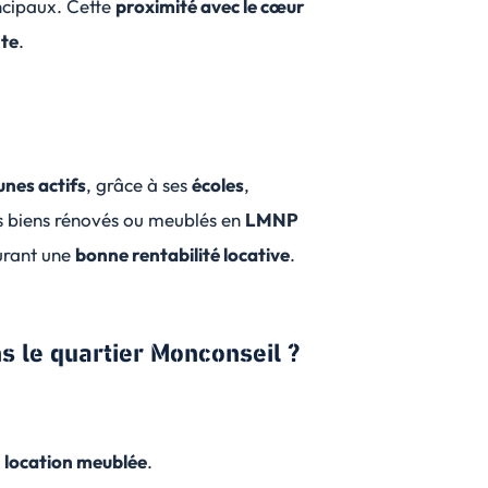
incipaux. Cette
proximité avec le cœur
nte
.
unes actifs
, grâce à ses
écoles
,
es biens rénovés ou meublés en
LMNP
urant une
bonne rentabilité locative
.
s le quartier Monconseil ?
 location meublée
.