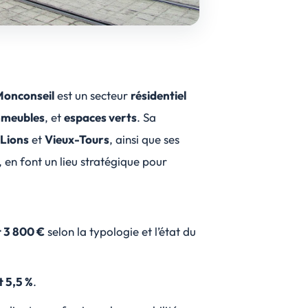
Monconseil
est un secteur
résidentiel
mmeubles
, et
espaces verts
. Sa
Lions
et
Vieux-Tours
, ainsi que ses
, en font un lieu stratégique pour
t 3 800 €
selon la typologie et l’état du
t 5,5 %
.