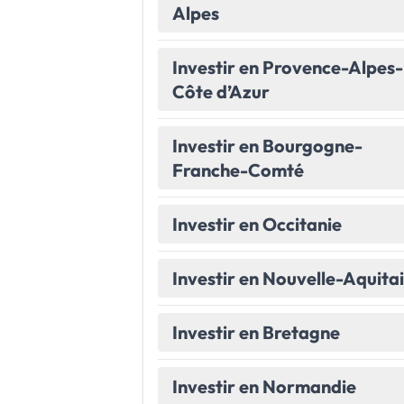
Alpes
Le Havre
La porte océane
Investir en Provence-Alpes-
Toutes les villes
→
Côte d’Azur
Investir en Bourgogne-
Franche-Comté
Investir en Occitanie
Investir en Nouvelle-Aquita
Investir en Bretagne
Investir en Normandie