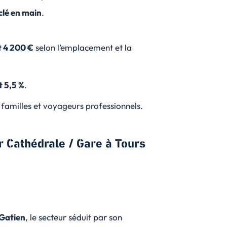
clé en main
.
t 4 200 €
selon l’emplacement et la
t 5,5 %
.
, familles et voyageurs professionnels.
er Cathédrale / Gare à Tours
-Gatien
, le secteur séduit par son