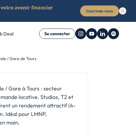
votre avenir financier
Inscrivez-vous
b Deal
Se connecter
ent
rale / Gare de Tours
ime non-
r vous
ue nous avons
ide complet pour
liers, de la
maisons, locaux
sement locatif de
 studios,
le / Gare à Tours : secteur
emande locative. Studios, T2 et
rent un rendement attractif (4-
on. Idéal pour LMNP,
e (Offert)
e (Offert)
uide (Offert)
 en main.