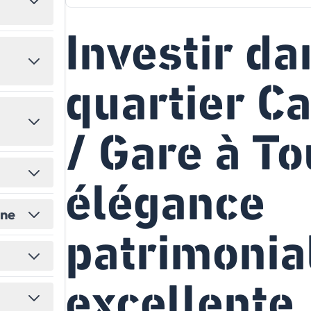
États-Unis
Amérique du Nord
Investir da
Toutes les destinations
→
quartier C
/ Gare à To
élégance
ine
patrimonia
excellente