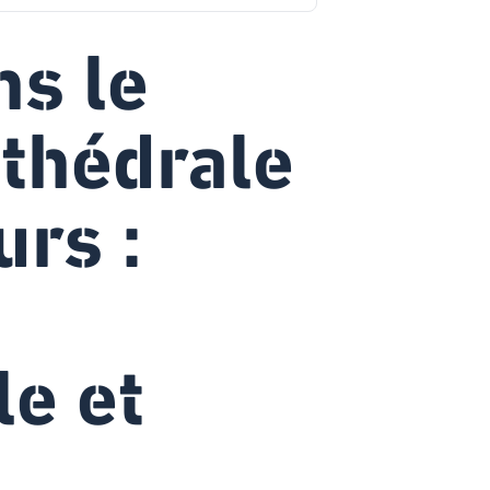
ns le
athédrale
urs :
le et