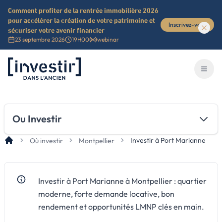
Comment profiter de la rentrée immobilière 2026
pour accélérer la création de votre patrimoine et
Inscrivez-vous
sécuriser votre avenir financier
23 septembre 2026
19H00
webinar
Investir dans l'ancien
Ouvri
Ou Investir
Investir à Port Marianne
Où investir
Montpellier
Investir à Port Marianne à Montpellier : quartier
moderne, forte demande locative, bon
rendement et opportunités LMNP clés en main.