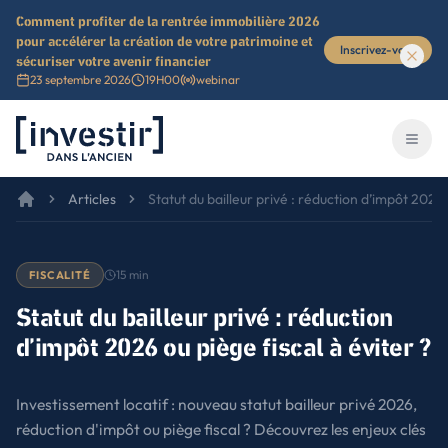
Comment profiter de la rentrée immobilière 2026
pour accélérer la création de votre patrimoine et
Inscrivez-vous
sécuriser votre avenir financier
23 septembre 2026
19H00
webinar
Investir dans l'ancien
Ouvri
Articles
Statut du bailleur privé : réduction d’impôt 2026 
15
min
FISCALITÉ
Statut du bailleur privé : réduction
d’impôt 2026 ou piège fiscal à éviter ?
Investissement locatif : nouveau statut bailleur privé 2026,
réduction d'impôt ou piège fiscal ? Découvrez les enjeux clés