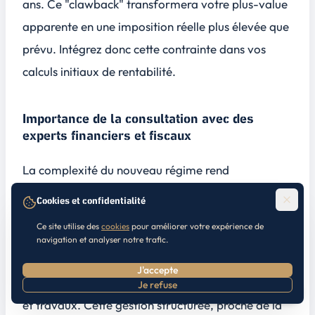
ans. Ce "clawback" transformera votre plus-value
apparente en une imposition réelle plus élevée que
prévu. Intégrez donc cette contrainte dans vos
calculs initiaux de rentabilité.
Importance de la consultation avec des
experts financiers et fiscaux
La complexité du nouveau régime rend
indispensable le recours à un expert-comptable
Cookies et confidentialité
spécialisé en
fiscalité bailleur privé
. Chaque
Ce site utilise des
cookies
pour améliorer votre expérience de
année, vous devrez remplir une
déclaration 2044
navigation et analyser notre trafic.
complète
, incluant
revenus locatifs
, charges,
J'accepte
amortissement, intérêts d’emprunt, taxe foncière
Je refuse
Prendre RDV
et travaux. Cette gestion structurée, proche de la