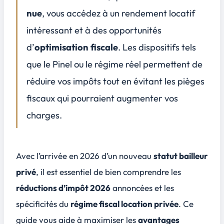
Conclusion
nue
, vous accédez à un
rendement locatif
4
intéressant et à des opportunités
FAQ
5
d’
optimisation fiscale
. Les dispositifs tels
Quels sont les plafonds d'amortissement et de loyers pour bénéficier du statut du bailleur privé en 2026 ?
Le statut du bailleur privé s'applique-t-il aux logements meublés ou seulement aux locations nues ?
que le Pinel ou le régime réel permettent de
Quelles sont les conditions de durée de bail et de lien familial pour profiter des avantages fiscaux du nouveau statut ?
réduire vos impôts tout en évitant les pièges
Quels sont les principaux risques ou inconvénients à connaître avant de choisir le statut du bailleur privé en 2026 ?
fiscaux qui pourraient augmenter vos
charges.
Avec l’arrivée en 2026 d’un nouveau
statut bailleur
privé
, il est essentiel de bien comprendre les
réductions d’impôt 2026
annoncées et les
spécificités du
régime fiscal location privée
. Ce
guide vous aide à maximiser les
avantages