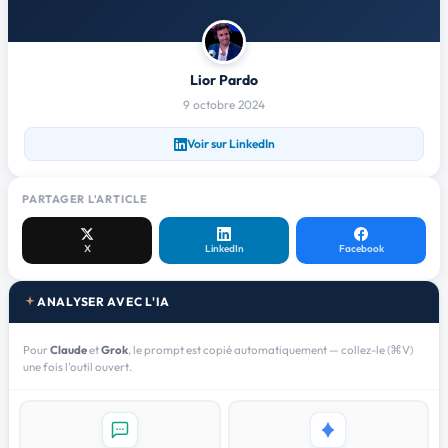
Lior Pardo
9 octobre 2024
Voir sur LinkedIn
PARTAGER L'ARTICLE
X
LinkedIn
Facebook
ANALYSER AVEC L'IA
Pour
Claude
et
Grok
, le prompt est copié automatiquement — collez-le (⌘V)
une fois l'outil ouvert.