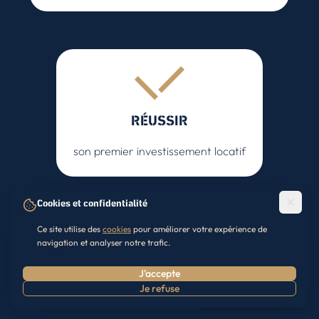
RÉUSSIR
son premier investissement locatif
Cookies et confidentialité
Ce site utilise des
cookies
pour améliorer votre expérience de
Télécharger le Guide (Offert)
navigation et analyser notre trafic.
J'accepte
Je refuse
Prendre RDV