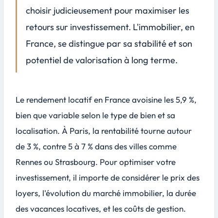
Blockchain et cryptomonnaies
choisir judicieusement pour maximiser les
Immobilier : toujours un investissement de choix ?
3
retours sur investissement. L'immobilier, en
Tendances du marché immobilier global
France, se distingue par sa stabilité et son
Les villes et régions en plein essor
potentiel de valorisation à long terme.
Investir dans l'immobilier commercial vs résidentiel
Conclusion
4
Le rendement locatif en France avoisine les 5,9 %,
bien que variable selon le type de bien et sa
localisation. À Paris, la rentabilité tourne autour
de 3 %, contre 5 à 7 % dans des villes comme
Rennes ou Strasbourg. Pour optimiser votre
investissement, il importe de considérer le prix des
loyers, l'évolution du marché immobilier, la durée
des vacances locatives, et les coûts de gestion.