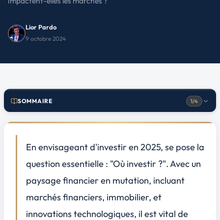
impactent-elles les marchés ?
Lior Pardo
9 octobre 2024
SOMMAIRE
1/4
Marchés émergents : nouvel eldorado pour les investisseurs ?
1
Pays prometteurs
En envisageant d'investir en 2025, se pose la
Secteurs à fort potentiel
question essentielle : "Où investir ?". Avec un
Risques et considérations
paysage financier en mutation, incluant
Technologies de l'avenir : une voie sûre ?
2
marchés financiers, immobilier, et
Intelligence artificielle et robotique
Énergies renouvelables et durabilité
innovations technologiques, il est vital de