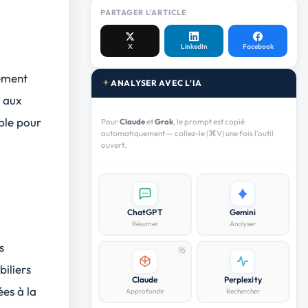
PARTAGER L'ARTICLE
X
LinkedIn
Facebook
lement
ANALYSER AVEC L'IA
s aux
ble pour
Pour
Claude
et
Grok
, le prompt est copié
automatiquement — collez-le (⌘V) une fois l'outil
ouvert.
ChatGPT
Gemini
Résumer
Analyser
s
iliers
Claude
Perplexity
ées à la
Approfondir
Rechercher