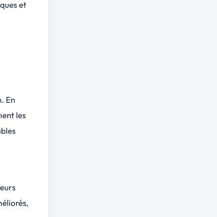
iques et
n. En
ent les
ables
reurs
méliorés,