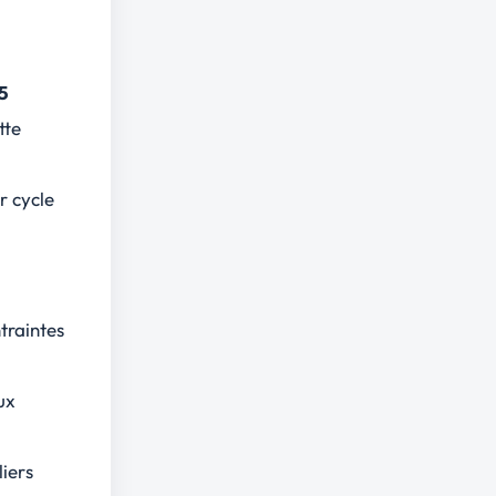
5
tte
r cycle
traintes
ux
iers