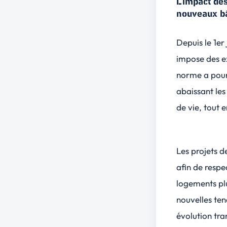
L'impact de
nouveaux b
Depuis le 1er
impose des e
norme a pour
abaissant les
de vie, tout
Les projets d
afin de resp
logements p
nouvelles ten
évolution tr