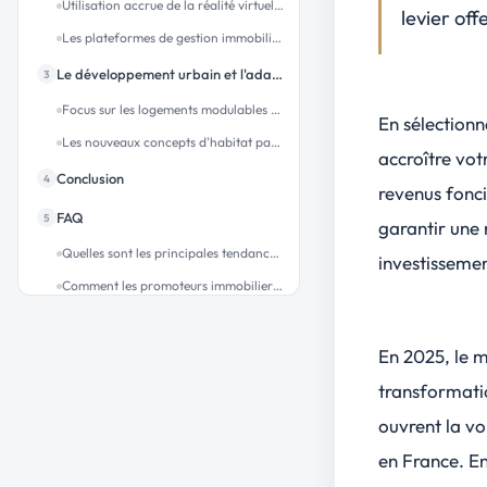
Utilisation accrue de la réalité virtuelle et augmentée
levier off
Les plateformes de gestion immobilière et leur rôle croissant
Le développement urbain et l'adaptation au changement démographique
3
Focus sur les logements modulables et adaptables
En sélectionn
Les nouveaux concepts d'habitat partagé et intergénérationnel
accroître vot
Conclusion
4
revenus fonc
FAQ
5
garantir une 
Quelles sont les principales tendances qui influencent le marché de la promotion immobilière en 2025 ?
investissemen
Comment les promoteurs immobiliers s’adaptent-ils aux nouvelles attentes des acquéreurs en termes de qualité de vie et de performance énergétique ?
Quel impact la baisse des taux d’intérêt a-t-elle sur les acquisitions immobilières et les stratégies des promoteurs ?
En quoi la construction standardisée et les concepts comme la Tiny House représentent-ils une opportunité pour le marché de la promotion immobilière actuellement ?
En 2025, le 
transformati
ouvrent la v
en France. En