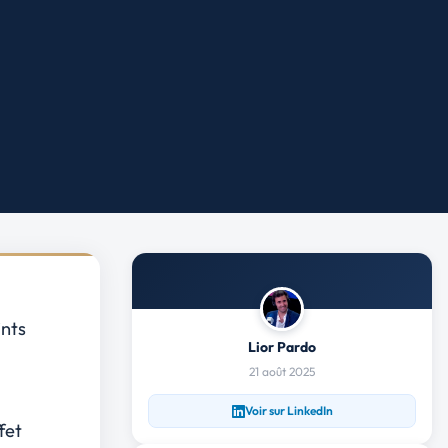
ints
Lior Pardo
21 août 2025
Voir sur LinkedIn
fet