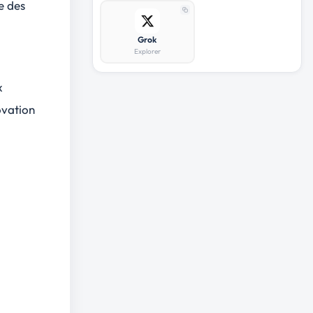
e des
Grok
Explorer
x
ovation