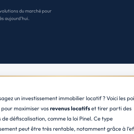
États-Unis
 évolutions du marché pour
Amérique du Nord
dès aujourd’hui.
Toutes les destinations
→
agez un investissement immobilier locatif ? Voici les po
s pour maximiser vos
revenus locatifs
et tirer parti des
s de défiscalisation, comme la loi Pinel. Ce type
ssement peut être très rentable, notamment grâce à l’ef