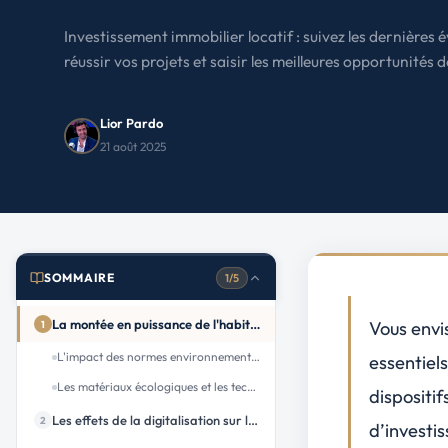
Le Havre
La porte océane
Investissement immobilier locatif : suivez les dernières
réussir vos projets et saisir les meilleures opportunités 
Toutes les villes
→
Lior Pardo
21 août 2025
SOMMAIRE
1/5
La montée en puissance de l'habitat durable
Vous envis
1
L'impact des normes environnementales sur la conception des nouveaux bâtiments
essentiel
Les matériaux écologiques et les technologies vertes intégrées
dispositif
Les effets de la digitalisation sur la promotion immobilière
2
d’investi