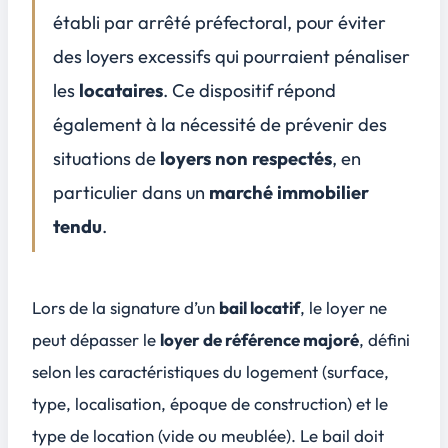
Implications à long terme pour le marché
établi par arrêté préfectoral, pour éviter
Conclusion
des
loyers excessifs
qui pourraient pénaliser
4
les
locataires
. Ce dispositif répond
FAQ
5
également à la nécessité de prévenir des
Qu'est-ce que l'encadrement des loyers et dans quelles zones s'applique-t-il ?
Comment sont déterminés les loyers de référence pour l'encadrement des loyers ?
situations de
loyers non respectés
, en
Quelles sont les conditions pour pouvoir augmenter un loyer dans une zone où l'encadrement des loyers est en vigueur ?
particulier dans un
marché immobilier
Que faire si un bailleur ne respecte pas l'encadrement des loyers dans son annonce ou lors de la signature du bail ?
tendu
.
Lors de la signature d’un
bail locatif
, le loyer ne
peut dépasser le
loyer de référence majoré
, défini
selon les
caractéristiques du logement
(surface,
type, localisation, époque de construction) et le
type de location (vide ou meublée). Le bail doit