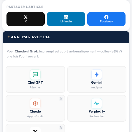
PARTAGER L'ARTICLE
X
LinkedIn
Facebook
ANALYSER AVEC L'IA
Pour
Claude
et
Grok
, le prompt est copié automatiquement — collez-le (⌘V)
une fois l'outil ouvert.
ChatGPT
Gemini
Résumer
Analyser
Claude
Perplexity
Approfondir
Rechercher