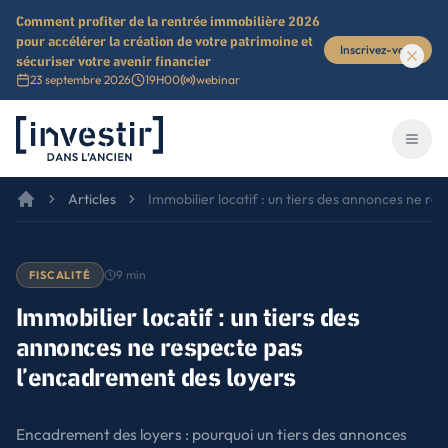
Comment profiter de la rentrée immobilière 2026
pour accélérer la création de votre patrimoine et
Inscrivez-vous
sécuriser votre avenir financier
23 septembre 2026
19H00
webinar
Investir dans l'ancien
Ouvri
Articles
Immobilier locatif : un tiers des annonces ne re
9
min
FISCALITÉ
Immobilier locatif : un tiers des
annonces ne respecte pas
l’encadrement des loyers
Encadrement des loyers : pourquoi un tiers des annonces