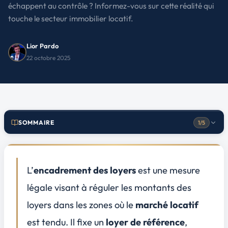
échappent au contrôle ? Informez-vous sur cette réalité qui
touche le secteur immobilier locatif.
Lior Pardo
22 octobre 2025
Exploration des données : un constat alarmant
1
SOMMAIRE
1/5
Présentation des chiffres clés
Comparatif avec les années précédentes
Causes du non-respect de l'encadrement des loyers
2
L’
encadrement des loyers
est une mesure
Manque d'information ou négligence des propriétaires
légale visant à réguler les
montants des
Faiblesses dans l'application des lois
loyers
dans les zones où le
marché locatif
Impact sur les locataires et le marché immobilier
3
est tendu. Il fixe un
loyer de référence
,
Conséquences pour les locataires