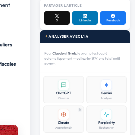
ement
PARTAGER L'ARTICLE
X
LinkedIn
Facebook
ANALYSER AVEC L'IA
uliers
Pour
Claude
et
Grok
, le prompt est copié
automatiquement — collez-le (⌘V) une fois l'outil
fiscales
ouvert.
ChatGPT
Gemini
Résumer
Analyser
Claude
Perplexity
Approfondir
Rechercher