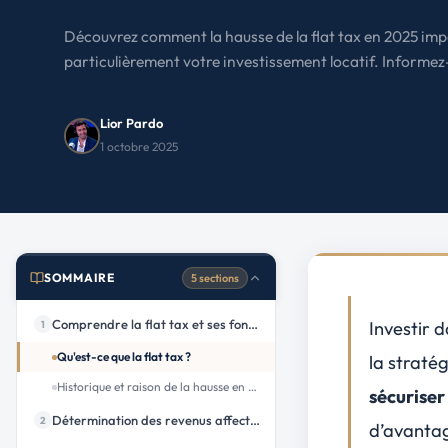
Le Havre
La porte océane
Découvrez comment la hausse de la flat tax en 2025 imp
particulièrement votre investissement locatif. Informez
Toutes les villes
→
Lior Pardo
1 octobre 2025
SOMMAIRE
5 sections
Comprendre la flat tax et ses fondements
Investir 
1
Qu'est-ce que la flat tax ?
la straté
Historique et raison de la hausse en 2025
sécuriser
Détermination des revenus affectés par la hausse de la flat tax
2
d’avantag