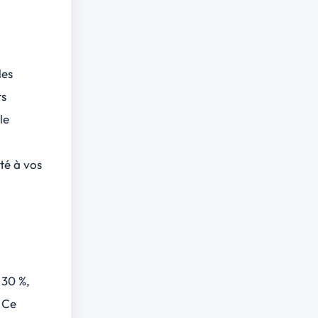
les
ts
le
ité à vos
 30 %,
 Ce