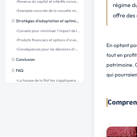
Revenus du capital et intérêts concernés
régime d
Exemples concrets de la nouvelle imposition sur différents types de revenus
offre des
Stratégies d'adaptation et optimisation fiscale
3
Conseils pour minimiser l'impact de la hausse
Produits financiers et options d'investissement à envisager
En optant po
Conséquences pour les décisions d'investissement à long terme
tout en profi
Conclusion
4
patrimoine. 
FAQ
5
qui pourraien
La hausse de la flat tax s'appliquera-t-elle rétroactivement sur les revenus perçus en 2025 ?
Quels types de placements seront impactés par la hausse de la flat tax en 2026 ?
Est-il possible d'échapper à la hausse des prélèvements sociaux en demandant une dispense d'acompte ?
Comprend
Comment la hausse de la flat tax affectera-t-elle mon taux moyen d'imposition si j'opte pour le barème progressif ?