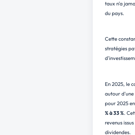
taux n'a jam
du pays.
Cette consta
stratégies pa
d'investissem
En 2025, le c
autour d'une 
pour 2025 env
% à 33 %
. Cet
revenus issus
dividendes.