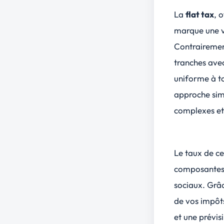
La
flat tax
, 
marque une vé
Contrairement
tranches avec
uniforme à to
approche simp
complexes et 
Le taux de ce
composantes d
sociaux. Grâc
de vos impôts
et une prévisi