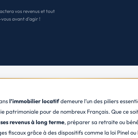
États-Unis
actera vos revenus et tout
Amérique du Nord
-vous avant d'agir !
Toutes les destinations
→
dans
l’immobilier locatif
demeure l’un des
piliers essenti
gie patrimoniale pour de nombreux Français. Que ce soi
 ses revenus à long terme
, préparer sa retraite ou béné
es fiscaux grâce à des dispositifs comme la
loi Pinel
ou 