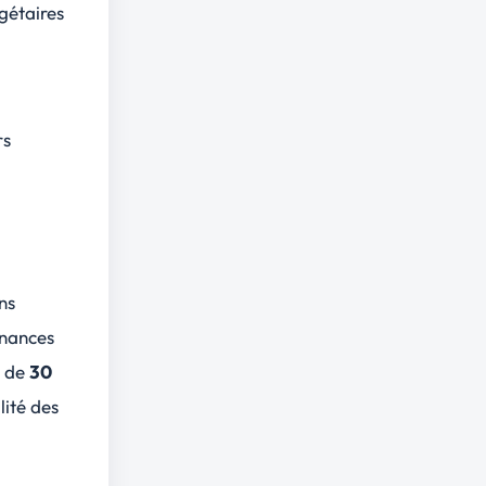
gétaires
rs
ns
inances
r de
30
lité des