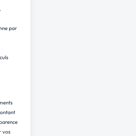
,
.
onne par
culs
ements
montant
sparence
r vos