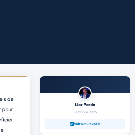
els
de
Lior Pardo
t pour
1 octobre 2025
ficier
Voir sur LinkedIn
le