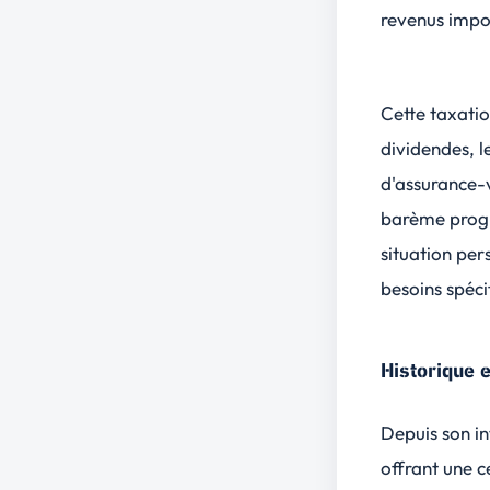
revenus impos
Cette taxati
dividendes, le
d'assurance-v
barème progre
situation per
besoins spéci
Historique 
Depuis son in
offrant une 