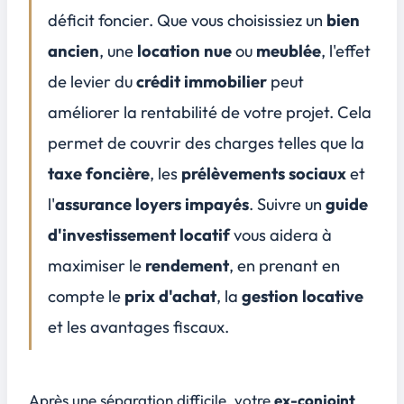
Considérations sur le crédit immobilier et les dettes conjointes
déficit foncier. Que vous choisissiez un
bien
Conclusion
ancien
, une
location nue
ou
meublée
, l'effet
4
de levier du
crédit immobilier
peut
FAQ
5
améliorer la
rentabilité
de votre projet. Cela
Quel est le coût total d'une procédure d'expulsion immobilière pour un ex-conjoint ?
Quels sont les frais d'huissier et de justice impliqués dans une expulsion ?
permet de couvrir des charges telles que la
Peut-on expulser son ex-conjoint sans trêve hivernale en cas de logement indivis ?
taxe foncière
, les
prélèvements sociaux
et
Combien de temps et quel budget prévoir pour mettre un ex-conjoint dehors via les tribunaux ?
l'
assurance loyers impayés
. Suivre un
guide
d'investissement locatif
vous aidera à
maximiser le
rendement
, en prenant en
compte le
prix d'achat
, la
gestion locative
et les
avantages fiscaux
.
Après une séparation difficile, votre
ex-conjoint