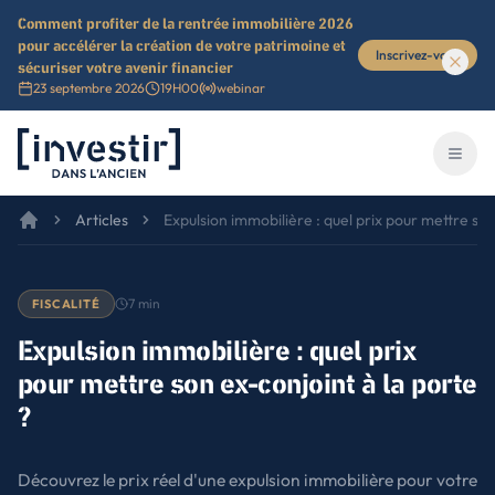
Comment profiter de la rentrée immobilière 2026
pour accélérer la création de votre patrimoine et
Inscrivez-vous
sécuriser votre avenir financier
23 septembre 2026
19H00
webinar
Investir dans l'ancien
Ouvri
Articles
Expulsion immobilière : quel prix pour mettre son
7
min
FISCALITÉ
Expulsion immobilière : quel prix
pour mettre son ex-conjoint à la porte
?
Découvrez le prix réel d'une expulsion immobilière pour votre