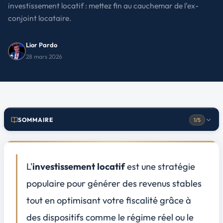
investissement locatif : mettez fin au cauchemar de l'ex-
conjoint locataire.
Lior Pardo
28 mars 2026
Comprendre les bases légales de l'expulsion d'un ex-conjoint
1
SOMMAIRE
1/5
La décision de justice : première étape indispensable
Conditions légales spécifiques au statut marital
Les coûts directs associés à l'expulsion immobilière
2
L'
investissement locatif
est une stratégie
Coûts juridiques : avocats et frais de tribunal
populaire pour générer des
revenus stables
Frais d'huissier et de mise en œuvre de l'expulsion
tout en optimisant votre fiscalité grâce à
Les coûts indirects et conséquences financières
3
des dispositifs comme le régime réel ou le
Impact sur la valeur de la propriété