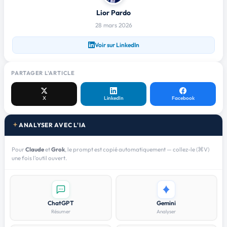
Lior Pardo
28 mars 2026
Voir sur LinkedIn
PARTAGER L'ARTICLE
X
LinkedIn
Facebook
ANALYSER AVEC L'IA
Pour
Claude
et
Grok
, le prompt est copié automatiquement — collez-le (⌘V)
une fois l'outil ouvert.
ChatGPT
Gemini
Résumer
Analyser