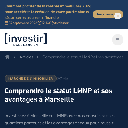
Comment profiter de la rentrée immobilière 2026
pour accélérer la création de votre patrimoine et
Inscrivez-vous
sécuriser votre avenir financier
23 septembre 2026
19H00
webinar
Investir dans l'ancien
Ouvri
Articles
Comprendre le statut LMNP et ses avantages à 
7
min
MARCHÉ DE L'IMMOBILIER
Comprendre le statut LMNP et ses
avantages à Marseille
Investissez à Marseille en LMNP avec nos conseils sur les
quartiers porteurs et les avantages fiscaux pour réussir