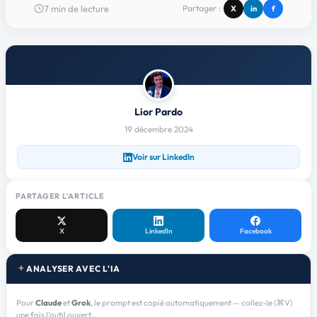
7
min de lecture
Partager :
X
in
f
Lior Pardo
19 décembre 2024
Voir sur LinkedIn
PARTAGER L'ARTICLE
X
LinkedIn
Facebook
ANALYSER AVEC L'IA
Pour
Claude
et
Grok
, le prompt est copié automatiquement — collez-le (⌘V)
une fois l'outil ouvert.