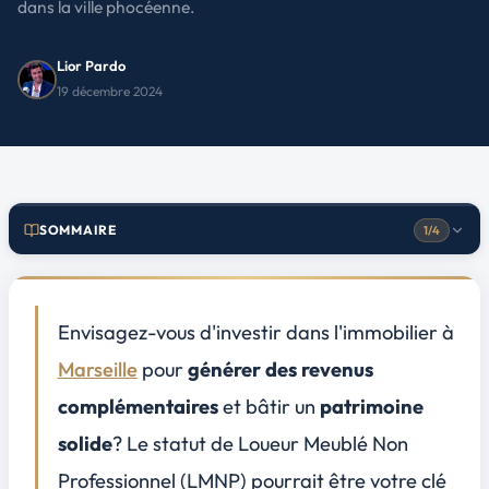
dans la ville phocéenne.
Lior Pardo
19 décembre 2024
SOMMAIRE
1/4
Comprendre le statut LMNP et ses avantages à Marseille
1
Quartiers en plein essor à Marseille : Où investir ?
2
Envisagez-vous d'investir dans l'immobilier à
Euroméditerranée : un projet de renouvellement urbain
Marseille
pour
générer des revenus
La Joliette : transformation et modernisation
complémentaires
et bâtir un
patrimoine
Le Rouet : accessibilité et attractivité en hausse
solide
? Le statut de
Loueur Meublé Non
Étude de cas : Réaliser un investissement LMNP à Marseille
3
Professionnel (LMNP)
pourrait être votre clé