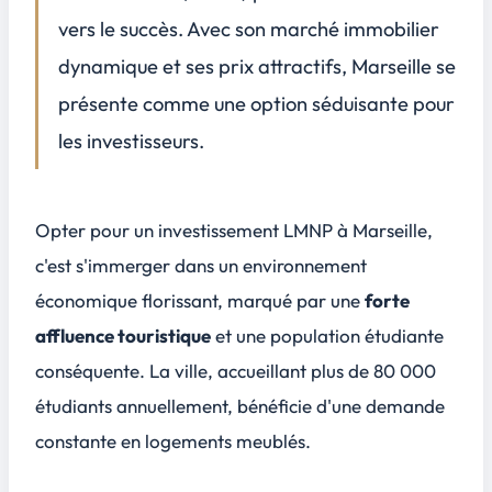
Sélection du bien idéal
vers le succès. Avec son marché immobilier
Gestion locative et rentabilité
dynamique et ses prix attractifs, Marseille se
Témoignages d’investisseurs LMNP à Marseille
présente comme une option séduisante pour
Conclusion
4
les investisseurs.
Opter pour un investissement LMNP à Marseille,
c'est s'immerger dans un environnement
économique florissant, marqué par une
forte
affluence touristique
et une
population étudiante
conséquente
. La ville, accueillant plus de 80 000
étudiants annuellement, bénéficie d'une demande
constante en logements meublés.