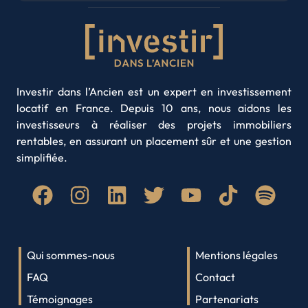
Nancy
Nantes
Orléans
Mulhouse
Nice
Noisy-le-Grand
Caen
Saint-Denis
Rouen
Saint-Etienne
Rouen
Nancy
Strasbourg
Toulon
Annecy
Toulouse
Villeurbanne
Investir dans l’Ancien est un expert en investissement
locatif en France. Depuis 10 ans, nous aidons les
Amiens
Brest
investisseurs à réaliser des projets immobiliers
Clermont-Ferrand
Limoges
rentables, en assurant un placement sûr et une gestion
Roubaix
Paris
simplifiée.
Quimper
Lyon
Saint-Denis
Qui sommes-nous
Mentions légales
FAQ
Contact
Témoignages
Partenariats