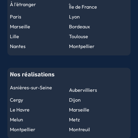
À l'étranger
Île de France
Paris
Lyon
Marseille
Bordeaux
Lille
Toulouse
Nantes
Montpellier
Nice
Strasbourg
Rennes
Reims
Nos réalisations
Le Havre
Toulon
Grenoble
Dijon
Asnières-sur-Seine
Aubervilliers
Angers
Le Mans
Cergy
Dijon
Brest
Nîmes
Le Havre
Marseille
Limoges
Clermont-Ferrand
Melun
Metz
Tours
Amiens
Montpellier
Montreuil
Metz
Perpignan