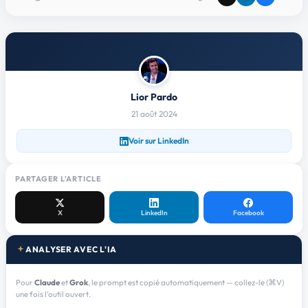
Lior Pardo
21 août 2024
Voir sur LinkedIn
PARTAGER L'ARTICLE
X
LinkedIn
Facebook
ANALYSER AVEC L'IA
Pour
Claude
et
Grok
, le prompt est copié automatiquement — collez-le (⌘V)
une fois l'outil ouvert.