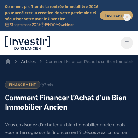
Comment profiter de la rentrée immobilière 2026
pour accélérer la création de votre patrimoine et
Inscrivez-vous
sécuriser votre avenir financier
23 septembre 2026
19H00
webinar
Investir dans l'ancien
Ouvri
Articles
Comment Financer l’Achat d’un Bien Immobilier
7
min
FINANCEMENT
Comment Financer l’Achat d’un Bien
Immobilier Ancien
Vous envisagez d'acheter un bien immobilier ancien mais
vous interrogez sur le financement ? Découvrez ici tout ce