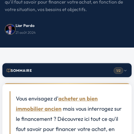
qu'il faut savoir pour financer votre achat, en fonction de
votre situation, vos besoins et objectifs.
Lior Pardo
21 août 2024
SOMMAIRE
1/2
Comprendre les spécificités du financement immobilier ancien
1
Distinguer les frais liés à l'ancien et au neuf
Vous envisagez d'
acheter un bien
Les avantages fiscaux possibles
immobilier ancien
mais vous interrogez sur
La nécessité d'une bonne évaluation
le financement ? Découvrez ici tout ce qu'il
Les diverses options de financement à votre disposition
2
faut savoir pour
financer votre achat
, en
Le prêt immobilier classique