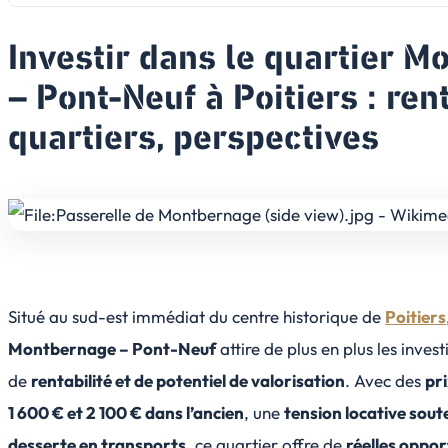
Investir dans le quartier 
– Pont-Neuf à Poitiers : rent
quartiers, perspectives
Situé au sud-est immédiat du centre historique de
Poitiers
Montbernage – Pont-Neuf
attire de plus en plus les inves
de
rentabilité et de potentiel de valorisation
. Avec des
pri
1 600 € et 2 100 € dans l’ancien
, une
tension locative sou
desserte en transports
, ce quartier offre de
réelles oppor