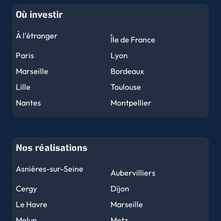
Où investir
À l'étranger
Île de France
Paris
Lyon
Marseille
Bordeaux
Lille
Toulouse
Nantes
Montpellier
Nice
Strasbourg
Rennes
Reims
Nos réalisations
Le Havre
Toulon
Grenoble
Dijon
Asnières-sur-Seine
Aubervilliers
Angers
Le Mans
Cergy
Dijon
Brest
Nîmes
Le Havre
Marseille
Limoges
Clermont-Ferrand
Melun
Metz