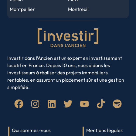
Tours
Amiens
Montpellier
Montreuil
Metz
Perpignan
Nancy
Nantes
Orléans
Mulhouse
Nice
Noisy-le-Grand
Caen
Saint-Denis
Rouen
Saint-Etienne
Rouen
Nancy
Strasbourg
Toulon
Annecy
Toulouse
Villeurbanne
Investir dans l’Ancien est un expert en investissement
locatif en France. Depuis 10 ans, nous aidons les
Amiens
Brest
investisseurs à réaliser des projets immobiliers
Clermont-Ferrand
Limoges
rentables, en assurant un placement sûr et une gestion
Roubaix
Paris
simplifiée.
Quimper
Lyon
Saint-Denis
Qui sommes-nous
Mentions légales