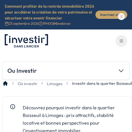
Comment profiter de la rentrée immobilière 2026
pour accélérer la création de votre patrimoine et
Inscrivez-vous
sécuriser votre avenir financier
23 septembre 2026
19H00
webinar
Investir dans l'ancien
Ouvri
Ou Investir
Investir dans le quartier Boisseuil
Où investir
Limoges
Découvrez pourquoi investir dans le quartier
Boisseuil à Limoges : prix attractifs, stabilité
locative et bonnes perspectives pour
l’investissement immobilier.