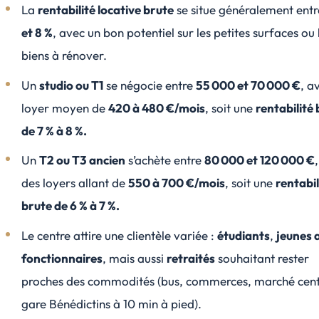
La
rentabilité locative brute
se situe généralement ent
et 8 %
, avec un bon potentiel sur les petites surfaces ou 
biens à rénover.
Un
studio ou T1
se négocie entre
55 000 et 70 000 €
, a
loyer moyen de
420 à 480 €/mois
, soit une
rentabilité
de 7 % à 8 %.
Un
T2 ou T3 ancien
s’achète entre
80 000 et 120 000 €
des loyers allant de
550 à 700 €/mois
, soit une
rentabil
brute de 6 % à 7 %.
Le centre attire une clientèle variée :
étudiants
,
jeunes 
fonctionnaires
, mais aussi
retraités
souhaitant rester
proches des commodités (bus, commerces, marché cent
gare Bénédictins à 10 min à pied).