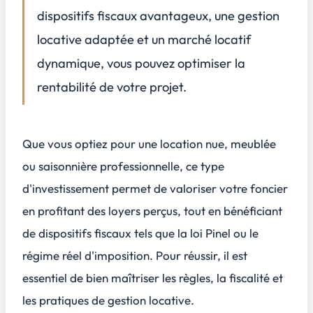
Résolution des conflits éventuels
dispositifs fiscaux avantageux, une gestion
Conclusion
locative adaptée et un marché locatif
4
dynamique, vous pouvez optimiser la
FAQ
5
rentabilité de votre projet.
Quelles démarches faut-il effectuer auprès du propriétaire avant de sous-louer un local professionnel ?
Quels sont les risques encourus en cas de sous-location professionnelle sans l’accord écrit du bailleur ?
Peut-on sous-louer seulement une partie de son local professionnel, ou faut-il sous-louer la totalité ?
Que vous optiez pour une location nue, meublée
Existe-t-il des plafonds ou des restrictions sur le montant du loyer exigible en sous-location professionnelle ?
ou saisonnière professionnelle, ce type
d'investissement permet de
valoriser votre foncier
en profitant des loyers perçus, tout en bénéficiant
de dispositifs fiscaux tels que la loi Pinel ou le
régime réel d'imposition. Pour réussir, il est
essentiel de bien maîtriser les règles, la fiscalité et
les pratiques de gestion locative.