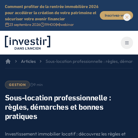
Comment profiter de la rentrée immobilière 2026
pour accélérer la création de votre patrimoine et
Inscrivez-vous
sécuriser votre avenir financier
23 septembre 2026
19H00
webinar
Investir dans l'ancien
Ouvri
Articles
Sous-location professionnelle : règles, démarch
9
min
GESTION
Sous-location professionnelle :
règles, démarches et bonnes
pratiques
Investissement immobilier locatif : découvrez les règles et