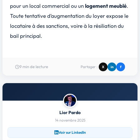
pour un
local commercial
ou un
logement meublé
.
Toute tentative d’augmentation du loyer expose le
locataire à des sanctions, voire à la
résiliation du
bail principal
.
9
min de lecture
Partager :
X
in
f
Lior Pardo
14 novembre 2025
Voir sur LinkedIn