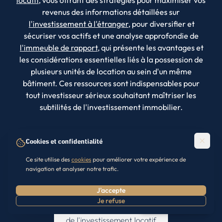
revenus des informations détaillées sur
l'investissement à l'étranger
, pour diversifier et
sécuriser vos actifs et une analyse approfondie de
l'immeuble de rapport
, qui présente les avantages et
les considérations essentielles liés à la possession de
plusieurs unités de location au sein d'un même
bâtiment. Ces ressources sont indispensables pour
tout investisseur sérieux souhaitant maîtriser les
subtilités de l'investissement immobilier.
Cookies et confidentialité
Ce site utilise des
cookies
pour améliorer votre expérience de
navigation et analyser notre trafic.
J'accepte
LES AVANTAGES
Je refuse
Prendre RDV
de l'investissement locatif