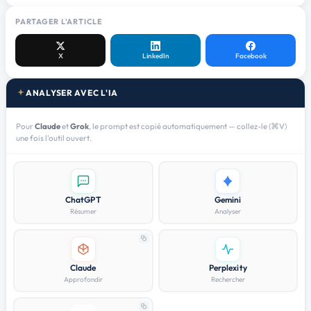
PARTAGER L'ARTICLE
X
LinkedIn
Facebook
ANALYSER AVEC L'IA
Pour
Claude
et
Grok
, le prompt est copié automatiquement — collez-le (⌘V)
une fois l'outil ouvert.
ChatGPT
Gemini
Résumer
Analyser
Claude
Perplexity
Approfondir
Rechercher