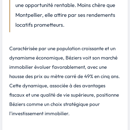
une opportunité rentable. Moins chère que
3. Qualité de vie et attrait touristique
3
Montpellier, elle attire par ses rendements
Situation géographique et climat
locatifs prometteurs.
Potentiel de location touristique
Conclusion
4
Caractérisée par une population croissante et un
dynamisme économique, Béziers voit son marché
immobilier évoluer favorablement, avec une
hausse des prix au mètre carré de 49% en cinq ans.
Cette dynamique, associée à des avantages
fiscaux et une qualité de vie supérieure, positionne
Béziers comme un choix stratégique pour
l'investissement immobilier.