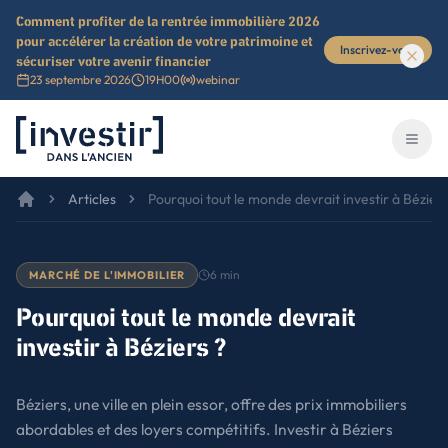
Comment profiter de la rentrée immobilière 2026
pour accélérer la création de votre patrimoine et
Inscrivez-vous
sécuriser votre avenir financier
23 septembre 2026
19H00
webinar
Investir dans l'ancien
Ouvri
Articles
Pourquoi tout le monde devrait investir à Béziers
6
min
MARCHÉ DE L'IMMOBILIER
Pourquoi tout le monde devrait
investir à Béziers ?
Béziers, une ville en plein essor, offre des prix immobiliers
abordables et des loyers compétitifs. Investir à Béziers