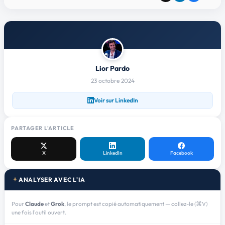
Lior Pardo
23 octobre 2024
Voir sur LinkedIn
PARTAGER L'ARTICLE
X
LinkedIn
Facebook
ANALYSER AVEC L'IA
Pour
Claude
et
Grok
, le prompt est copié automatiquement — collez-le (⌘V)
une fois l'outil ouvert.