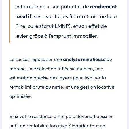
est prisée pour son potentiel de
rendement
Investir dans des améliorations pour augmenter la valeur locative future
Conclusion
locatif
, ses avantages fiscaux (comme la loi
4
Pinel ou le statut LMNP), et son effet de
FAQ
5
levier grâce à l’emprunt immobilier.
Peut-on déduire les frais de gestion et les charges si on habite dans son propre investissement locatif ?
Comment la fiscalité change-t-elle quand on occupe partiellement le bien qu'on met aussi en location ?
Quel type de location (vide ou meublée) permet de rester rentable tout en habitant dans le bien ?
Le succès repose sur une
analyse minutieuse
du
Faut-il prévoir des travaux de rénovation si on habite dans son investissement locatif, et quel impact cela a-t-il sur la rentabilité ?
marché, une sélection réfléchie du bien, une
estimation précise des loyers pour évaluer la
rentabilité brute ou nette, et une gestion locative
optimisée.
Et si votre résidence principale devenait aussi un
outil de
rentabilité locative
? Habiter tout en