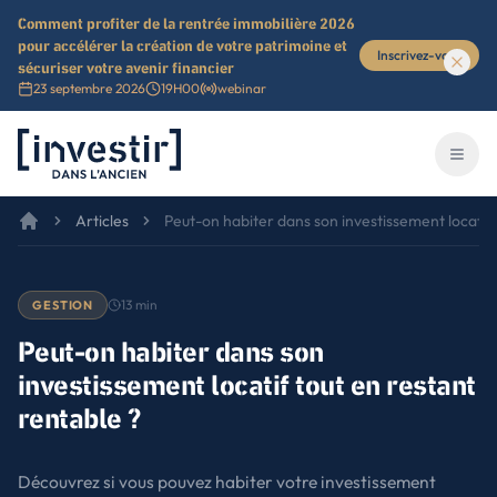
Comment profiter de la rentrée immobilière 2026
pour accélérer la création de votre patrimoine et
Inscrivez-vous
sécuriser votre avenir financier
23 septembre 2026
19H00
webinar
Investir dans l'ancien
Ouvri
Articles
Peut-on habiter dans son investissement locatif 
13
min
GESTION
Peut-on habiter dans son
investissement locatif tout en restant
rentable ?
Découvrez si vous pouvez habiter votre investissement