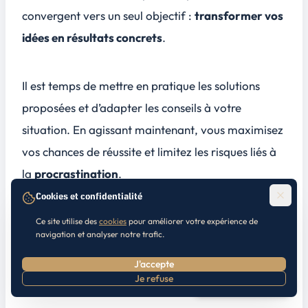
convergent vers un seul objectif :
transformer vos
idées en résultats concrets
.
Il est temps de mettre en pratique les solutions
proposées et d’adapter les conseils à votre
situation. En agissant
maintenant
, vous maximisez
vos chances de réussite et limitez les risques liés à
la
procrastination
.
Cookies et confidentialité
Alors, prenez votre décision aujourd’hui et
Ce site utilise des
cookies
pour améliorer votre expérience de
navigation et analyser notre trafic.
engagez-vous dès à présent
pour concrétiser vos
J'accepte
projets.
Je refuse
Prendre RDV