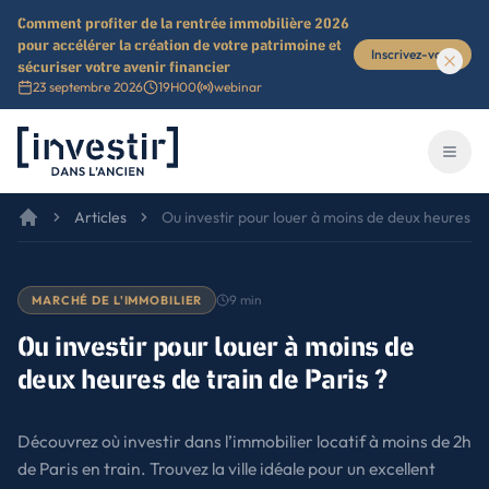
Comment profiter de la rentrée immobilière 2026
pour accélérer la création de votre patrimoine et
Inscrivez-vous
sécuriser votre avenir financier
23 septembre 2026
19H00
webinar
Investir dans l'ancien
Ouvri
Articles
Ou investir pour louer à moins de deux heures de
9
min
MARCHÉ DE L'IMMOBILIER
Ou investir pour louer à moins de
deux heures de train de Paris ?
Découvrez où investir dans l’immobilier locatif à moins de 2h
de Paris en train. Trouvez la ville idéale pour un excellent