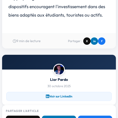
dispositifs encouragent l'investissement dans des
biens adaptés aux
étudiants
, touristes ou actifs.
9
min de lecture
Partager :
X
in
f
Lior Pardo
30 octobre 2025
Voir sur LinkedIn
PARTAGER L'ARTICLE