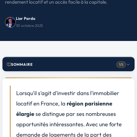
rendement locatif et un accès facile à la capitale.
Lior Pardo
30 octobre 2025
Villes à fort potentiel locatif proches de Paris
1
Reims
Orléans
Rouen
SOMMAIRE
1/5
Évaluation des rendements par ville
2
Analyse des rendements locatifs à Reims
Potentiel de rentabilité à Orléans
Lorsqu'il s'agit d'investir dans l'immobilier
Retour sur investissement à Rouen
locatif en France, la
région parisienne
Conseils pratiques pour investir
3
élargie
se distingue par ses nombreuses
Choisir le bon type de bien
opportunités intéressantes
. Avec une forte
Gestion locative et législation
Financement et aides disponibles
demande de logements de la part des