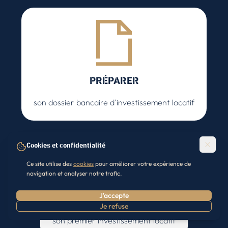
PRÉPARER
son dossier bancaire d'investissement locatif
Cookies et confidentialité
Ce site utilise des
cookies
pour améliorer votre expérience de
navigation et analyser notre trafic.
J'accepte
RÉUSSIR
Je refuse
Prendre RDV
son premier investissement locatif