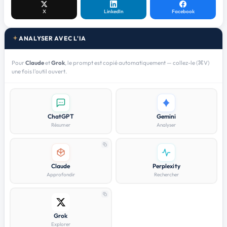
X
LinkedIn
Facebook
ANALYSER AVEC L'IA
Pour
Claude
et
Grok
, le prompt est copié automatiquement — collez-le (⌘V)
une fois l'outil ouvert.
ChatGPT
Gemini
Résumer
Analyser
Claude
Perplexity
Approfondir
Rechercher
Grok
Explorer