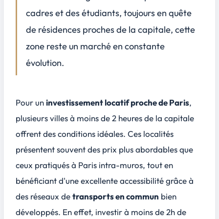
Conclusion
cadres et des étudiants, toujours en quête
4
de résidences proches de la capitale, cette
FAQ
5
zone reste un marché en constante
Quelles sont les meilleures villes situées à moins de deux heures de Paris pour un investissement locatif rentable ?
Quels critères faut-il privilégier pour choisir un bien immobilier à louer à proximité de Paris ?
évolution.
Comment optimiser la rentabilité d'un investissement locatif dans une zone desservie par le train depuis Paris ?
Quels sont les avantages fiscaux spécifiques à l'investissement locatif proche de Paris ?
Pour un
investissement locatif proche de Paris
,
plusieurs villes à moins de 2 heures de la capitale
offrent des conditions idéales. Ces localités
présentent souvent des prix
plus abordables
que
ceux pratiqués à Paris intra-muros, tout en
bénéficiant d'une excellente accessibilité grâce à
des réseaux de
transports en commun
bien
développés. En effet, investir à moins de 2h de