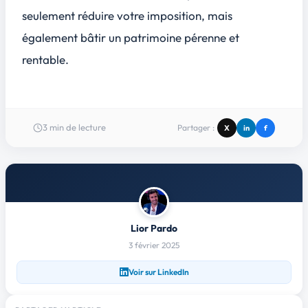
seulement réduire votre imposition, mais
également bâtir un patrimoine pérenne et
rentable.
3
min de lecture
Partager :
X
in
f
Lior Pardo
3 février 2025
Voir sur LinkedIn