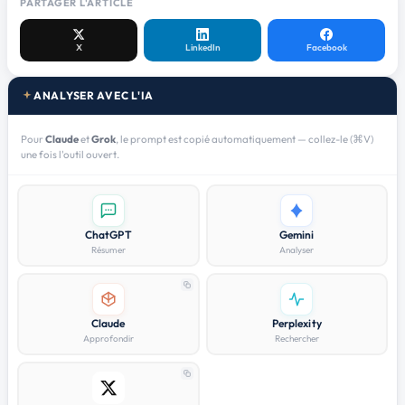
PARTAGER L'ARTICLE
X
LinkedIn
Facebook
ANALYSER AVEC L'IA
Pour
Claude
et
Grok
, le prompt est copié automatiquement — collez-le (⌘V)
une fois l'outil ouvert.
ChatGPT
Gemini
Résumer
Analyser
Claude
Perplexity
Approfondir
Rechercher