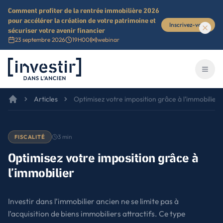
Comment profiter de la rentrée immobilière 2026
pour accélérer la création de votre patrimoine et
Inscrivez-vous
sécuriser votre avenir financier
23 septembre 2026
19H00
webinar
Investir dans l'ancien
Ouvri
Articles
Optimisez votre imposition grâce à l’immobilier
3
min
FISCALITÉ
Optimisez votre imposition grâce à
l’immobilier
Investir dans l’immobilier ancien ne se limite pas à
l’acquisition de biens immobiliers attractifs. Ce type