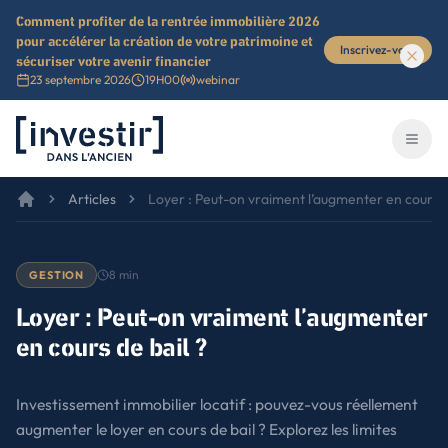
Comment profiter de la rentrée immobilière 2026
pour accélérer la création de votre patrimoine et
Inscrivez-vous
sécuriser votre avenir financier
23 septembre 2026
19H00
webinar
Investir dans l'ancien
Ouvri
Articles
Loyer : Peut-on vraiment l’augmenter en cours d
8
min
GESTION
Loyer : Peut-on vraiment l’augmenter
en cours de bail ?
Investissement immobilier locatif : pouvez-vous réellement
augmenter le loyer en cours de bail ? Explorez les limites