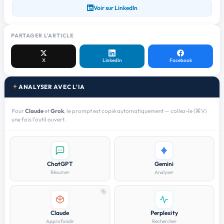
Voir sur LinkedIn
PARTAGER L'ARTICLE
X
LinkedIn
Facebook
ANALYSER AVEC L'IA
Pour
Claude
et
Grok
, le prompt est copié automatiquement — collez-le (⌘V)
une fois l'outil ouvert.
ChatGPT
Gemini
Résumer
Analyser
Claude
Perplexity
Approfondir
Rechercher