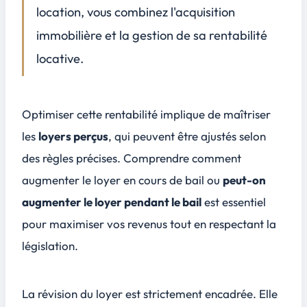
location, vous combinez l'acquisition
Préparer une révision de loyer en accord avec les attentes des locataires
Conclusion
immobilière et la gestion de sa
rentabilité
4
locative
.
FAQ
5
Quelles sont les situations dans lesquelles un propriétaire peut légalement augmenter le loyer en cours de bail en France ?
Comment se calcule l’augmentation du loyer lors d’une révision annuelle indexée sur l’IRL ?
Optimiser cette rentabilité implique de maîtriser
Une augmentation de loyer est-elle possible après des travaux réalisés dans le logement ?
les
loyers perçus
, qui peuvent être ajustés selon
Le propriétaire doit-il avertir le locataire avant d’appliquer une hausse du loyer, et comment doit-il s’y prendre ?
des règles précises. Comprendre
comment
augmenter le loyer en cours de bail
ou
peut-on
augmenter le loyer pendant le bail
est essentiel
pour maximiser vos revenus tout en respectant la
législation
.
La révision du loyer est strictement encadrée. Elle