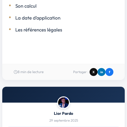
Son calcul
La date d’application
Les références légales
8
min de lecture
Partager :
X
in
f
Lior Pardo
29 septembre 2025