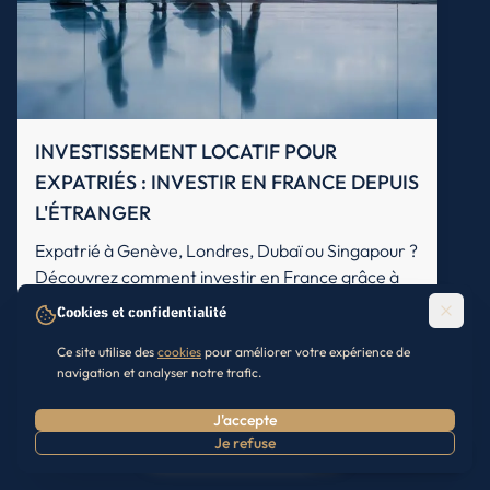
INVESTISSEMENT LOCATIF POUR
EXPATRIÉS : INVESTIR EN FRANCE DEPUIS
L'ÉTRANGER
Expatrié à Genève, Londres, Dubaï ou Singapour ?
Découvrez comment investir en France grâce à
notre accompagnement en investissement locatif
Cookies et confidentialité
clé en main. Financement, fiscalité et gestion à
Ce site utilise des
cookies
pour améliorer votre expérience de
distance.
8/2/2026
ACQUISITION
navigation et analyser notre trafic.
J'accepte
Tous nos articles
Je refuse
Prendre RDV