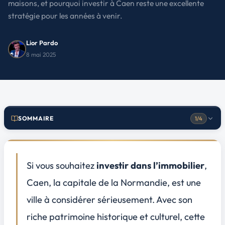
maisons, et pourquoi investir à Caen reste une excellente
stratégie pour les années à venir.
Lior Pardo
8 mai 2025
SOMMAIRE
1/4
Projection des prix de l'immobilier
1
Influence des taux d'intérêt et de l'économie nationale
Si vous souhaitez
investir dans l’immobilier
,
Impact des nouveaux développements résidentiels
Caen, la capitale de la Normandie, est une
Prévisions des prix par type de propriété et quartier
ville à considérer sérieusement. Avec son
Dynamiques de la demande et de l'offre
2
riche
patrimoine historique
et culturel, cette
Évolutions démographiques et flux migratoires