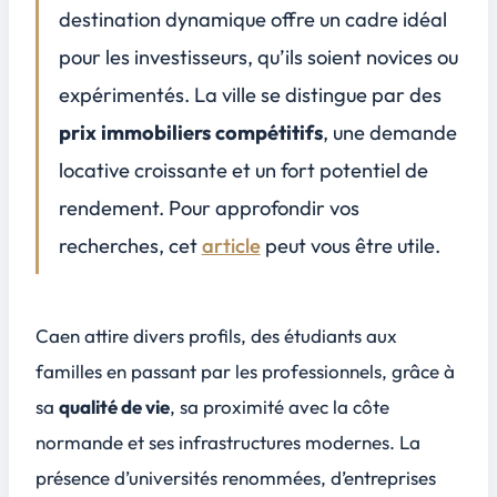
Demande accrue pour certains types de biens
destination dynamique offre un cadre idéal
Évolution de l'offre : constructions neuves et réhabilitations
pour les investisseurs, qu’ils soient novices ou
Impact des grands projets urbains et des politiques publiques
3
expérimentés. La ville se distingue par des
Projets d'infrastructures majeurs
prix immobiliers compétitifs
, une
demande
Politiques publiques influençant l'immobilier
locative croissante
et un fort potentiel de
Zone d'attention spéciale : le renouveau du centre-ville et des quartiers périphériques
rendement. Pour approfondir vos
Conclusion
4
recherches, cet
article
peut vous être utile.
Caen attire divers profils, des étudiants aux
familles en passant par les professionnels, grâce à
sa
qualité de vie
, sa proximité avec la côte
normande et ses infrastructures modernes. La
présence d’universités renommées, d’entreprises