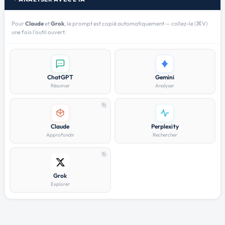
Pour
Claude
et
Grok
, le prompt est copié automatiquement — collez-le (⌘V)
une fois l'outil ouvert.
ChatGPT
Gemini
Résumer
Analyser
Claude
Perplexity
Approfondir
Rechercher
Grok
Explorer