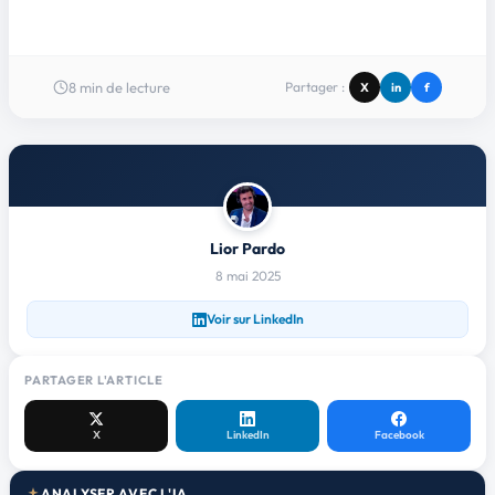
8
min de lecture
Partager :
X
in
f
Lior Pardo
8 mai 2025
Voir sur LinkedIn
PARTAGER L'ARTICLE
X
LinkedIn
Facebook
ANALYSER AVEC L'IA