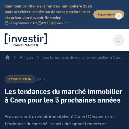
Comment profiter de la rentrée immobilière 2026
pour accélérer la création de votre patrimoine et
Inscrivez-vous
sécuriser votre avenir financier
23 septembre 2026
19H00
webinar
Investir dans l'ancien
Ouvri
Articles
Les tendances du marché immobilier à Caen pou
8
min
ACQUISITION
Les tendances du marché immobilier
à Caen pour les 5 prochaines années
Prévoyez votre avenir immobilier à Caen ! Découvrez les
tendances du marché, les prix des appartements et