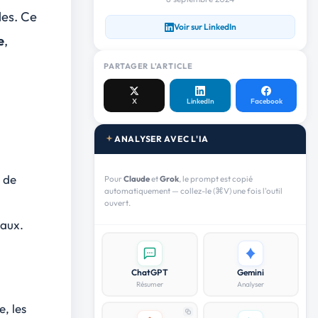
les. Ce
Voir sur LinkedIn
e
,
PARTAGER L'ARTICLE
X
LinkedIn
Facebook
ANALYSER AVEC L'IA
e de
Pour
Claude
et
Grok
, le prompt est copié
automatiquement — collez-le (⌘V) une fois l'outil
ouvert.
eaux
.
ChatGPT
Gemini
Résumer
Analyser
te
, les