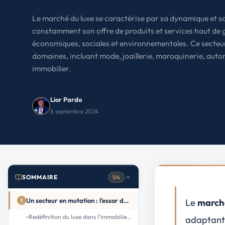
Le Havre
La porte océane
Le marché du luxe se caractérise par sa dynamique et sa
constamment son offre de produits et services haut de
Toutes les villes
→
économiques, sociales et environnementales. Ce secteur
domaines, incluant mode, joaillerie, maroquinerie, automo
immobilier.
Lior Pardo
8 septembre 2024
SOMMAIRE
1/4
Un secteur en mutation : l’essor du luxe dans l’immobilier ancien
Le
marché
1
Redéfinition du luxe dans l’immobilier ancien
adaptant