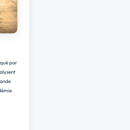
rqué par
alysent
mande
ndémie