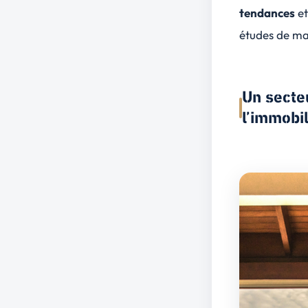
tendances
e
études de m
Un secteu
l’immobil