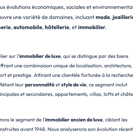
ux évolutions économiques, sociales et environnementa
ouvre une variété de domaines, incluant
mode
,
joailleri
erie
,
automobile
,
hôtellerie
, et
immobilier
.
ier sur l'
immobilier de luxe
, qui se distingue par des biens
offrant une combinaison unique de
localisation
,
architecture
,
ort
et
prestige
. Attirant une clientèle fortunée à la recherch
flétant leur
personnalité
et
style de vie
, ce segment inclut
incipales et secondaires
,
appartements
,
villas
,
lofts
et
chât
ons le segment de l'
immobilier ancien de luxe
, ciblant les
onstruites avant 1948. Nous analyserons son
évolution récen