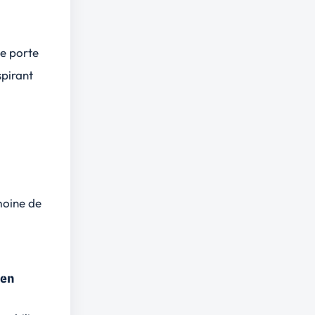
se porte
spirant
imoine de
ien