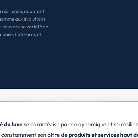
États-Unis
 résilience, adaptant
Amérique du Nord
 gamme aux évolutions
Toutes les destinations
→
 couvre une variété de
bile, hôtellerie, et
 du luxe
se caractérise par sa
dynamique
et sa
résilie
 constamment son offre de
produits et services haut d