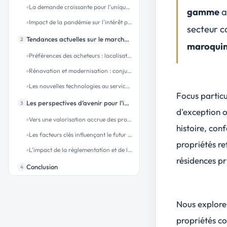
La demande croissante pour l'unique et l'authentique
gamme
a
Impact de la pandémie sur l'intérêt pour l'immobilier de luxe ancien
secteur c
Tendances actuelles sur le marché du luxe dans l’immobilier ancien
2
maroquin
Préférences des acheteurs : localisation, histoire, et caractéristiques uniques
Rénovation et modernisation : conjuguer luxe et durabilité
Les nouvelles technologies au service de l'immobilier de luxe ancien
Focus particul
Les perspectives d’avenir pour l’immobilier de luxe ancien
3
d'exception 
Vers une valorisation accrue des propriétés de patrimoine
histoire
,
conf
Les facteurs clés influençant le futur du marché
propriétés re
L'impact de la réglementation et de l’urbanisme sur le marché du luxe
résidences pr
Conclusion
4
Nous explorer
propriétés c