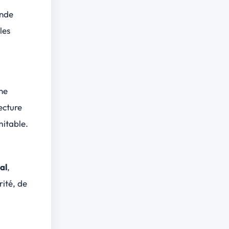
ande
les
une
ecture
mitable.
al
,
ité, de