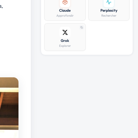
s
,
Claude
Perplexity
Approfondir
Rechercher
Grok
Explorer