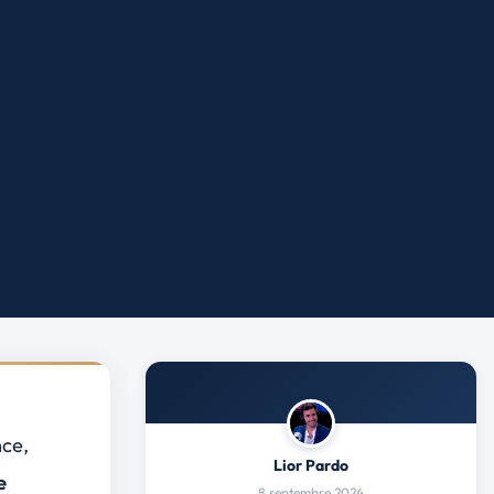
nce
,
Lior Pardo
e
8 septembre 2024