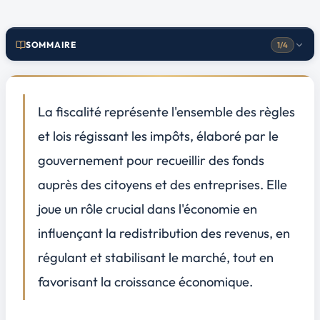
SOMMAIRE
1/4
Comprendre la fiscalité des locaux commerciaux
1
Les différences avec la fiscalité d'autres biens immobiliers
La fiscalité représente l'ensemble des règles
Stratégies d'optimisation fiscale pour les propriétaires de locaux commerciaux
2
et lois régissant les impôts, élaboré par le
Les déductions et crédits d'impôts accessibles
gouvernement pour recueillir des fonds
Gérer les obligations fiscales et les contrôles
3
auprès des citoyens et des entreprises. Elle
Se préparer à un éventuel contrôle fiscal
joue un rôle crucial dans l'économie en
Conclusion
4
influençant la redistribution des revenus, en
régulant et stabilisant le marché, tout en
favorisant la croissance économique.