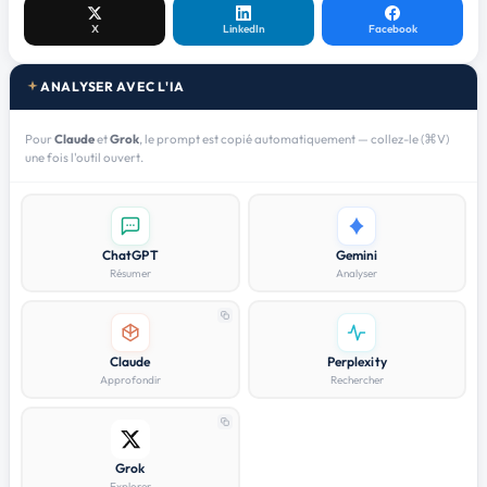
X
LinkedIn
Facebook
ANALYSER AVEC L'IA
Pour
Claude
et
Grok
, le prompt est copié automatiquement — collez-le (⌘V)
une fois l'outil ouvert.
ChatGPT
Gemini
Résumer
Analyser
Claude
Perplexity
Approfondir
Rechercher
Grok
Explorer