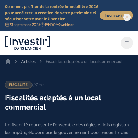
Comment profiter de la rentrée immobilière 2026
pour accélérer la création de votre patrimoine et
Inscrivez-vous
sécuriser votre avenir financier
23 septembre 2026
19H00
webinar
Investir dans l'ancien
Ouvri
Articles
Fiscalités adaptés à un local commercial
7
min
FISCALITÉ
Fiscalités adaptés à un local
commercial
La fiscalité représente l'ensemble des règles et lois régissant
les impôts, élaboré par le gouvernement pour recueillir des