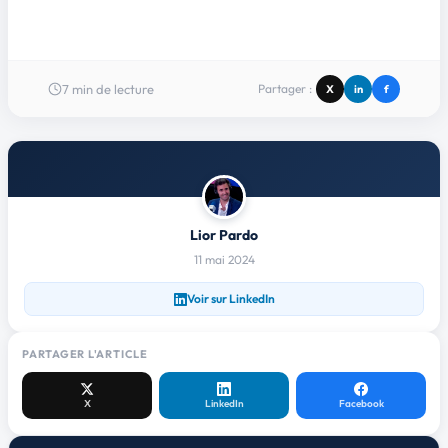
7
min de lecture
Partager :
X
in
f
Lior Pardo
11 mai 2024
Voir sur LinkedIn
PARTAGER L'ARTICLE
X
LinkedIn
Facebook