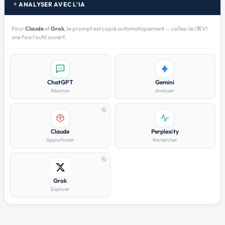
ANALYSER AVEC L'IA
Pour
Claude
et
Grok
, le prompt est copié automatiquement — collez-le (⌘V)
une fois l'outil ouvert.
ChatGPT
Gemini
Résumer
Analyser
Claude
Perplexity
Approfondir
Rechercher
Grok
Explorer