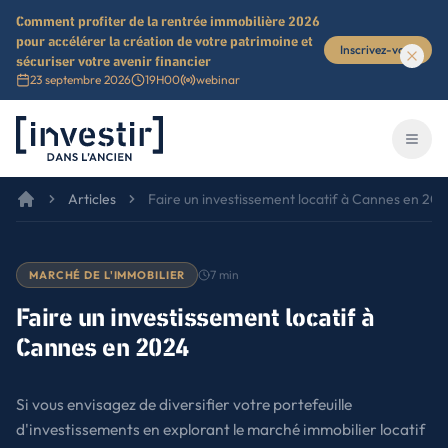
Comment profiter de la rentrée immobilière 2026
pour accélérer la création de votre patrimoine et
Inscrivez-vous
sécuriser votre avenir financier
23 septembre 2026
19H00
webinar
Investir dans l'ancien
Ouvri
Articles
Faire un investissement locatif à Cannes en 20
7
min
MARCHÉ DE L'IMMOBILIER
Faire un investissement locatif à
Cannes en 2024
Si vous envisagez de diversifier votre portefeuille
d'investissements en explorant le marché immobilier locatif