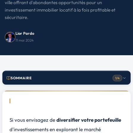
ville offrant d'abondantes opportunités pour un
investissement immobilier locatif à la fois profitable et
sécuritaire.
Lior Pardo
11 mai 2024
SOMMAIRE
1/4
Cannes : une attractivité croissante pour l'investissement locatif
1
L'évolution du marché immobilier cannois
Les grands événements et leur impact sur la demande locative
Cannes 2024 : quels changements attendre ?
Si vous envisagez de
diversifier votre portefeuille
Les critères essentiels pour réussir son investissement locatif à Cannes
2
d'investissements en explorant le
marché