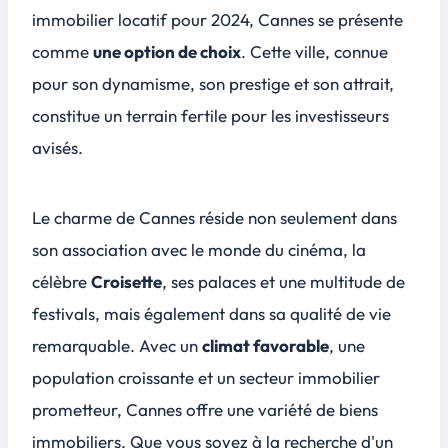
Choisir le bon quartier : entre prestige et rentabilité
immobilier locatif
pour 2024, Cannes se présente
Neuf ou ancien ? Avantages et inconvénients
comme
une option de choix
. Cette ville, connue
La réglementation locative à Cannes : ce qu'il faut savoir
pour son dynamisme, son prestige et son attrait,
Stratégies d'investissement et tendances pour 2024
3
constitue un terrain fertile pour les investisseurs
L'importance de la saisonnalité dans la location
avisés.
Investir dans une résidence de services : une option judicieuse ?
Tourisme, affaires ou étudiant : quel marché cibler ?
Le charme de Cannes réside non seulement dans
Conclusion
4
son association avec le
monde du cinéma
, la
célèbre
Croisette
, ses palaces et une multitude de
festivals, mais également dans sa qualité de vie
remarquable. Avec un
climat favorable
, une
population croissante et un secteur immobilier
prometteur, Cannes offre une variété de biens
immobiliers. Que vous soyez à la recherche d'un