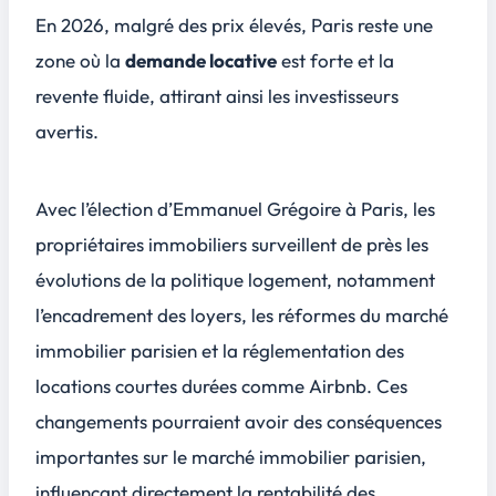
Quelles sont les nouvelles taxes sur les résidences secondaires prévues par Emmanuel Grégoire ?
En 2026, malgré des prix élevés, Paris reste une
L'encadrement des loyers sera-t-il maintenu à Paris après son élection ?
zone où la
demande locative
est forte et la
Qu'implique la brigade du logement pour les propriétaires immobiliers ?
revente fluide, attirant ainsi les investisseurs
Les locations Airbnb vont-elles être interdites sous la mairie Grégoire ?
avertis.
Avec l’élection d’Emmanuel Grégoire à Paris, les
propriétaires immobiliers surveillent de près les
évolutions de la politique logement, notamment
l’encadrement des loyers, les réformes du marché
immobilier parisien et la réglementation des
locations courtes durées comme Airbnb. Ces
changements pourraient avoir des conséquences
importantes sur le marché immobilier parisien,
influençant directement la rentabilité des