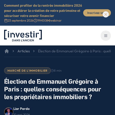
Comment profiter de la rentrée immobilière 2026
pour accélérer la création de votre patrimoine et
Inscrivez-vous
sécuriser votre avenir financier
23 septembre 2026
19H00
webinar
Investir dans l'ancien
Ouvri
Articles
Élection de Emmanuel Grégoire à Paris : quelles
8
min
MARCHÉ DE L'IMMOBILIER
Élection de Emmanuel Grégoire à
Paris : quelles conséquences pour
les propriétaires immobiliers ?
Lior Pardo
10 mai 2026