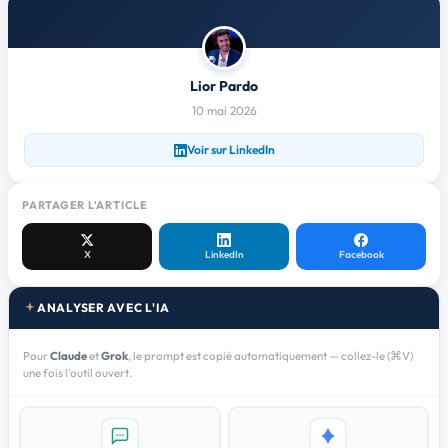
Lior Pardo
10 mai 2026
Voir sur LinkedIn
PARTAGER L'ARTICLE
X
LinkedIn
Facebook
ANALYSER AVEC L'IA
Pour
Claude
et
Grok
, le prompt est copié automatiquement — collez-le (⌘V)
une fois l'outil ouvert.