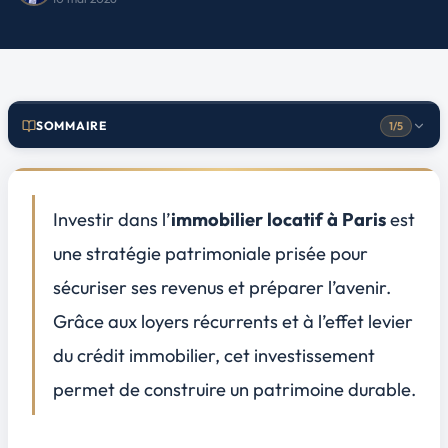
Impact sur les régulations du marché locatif
1
SOMMAIRE
1/5
Modifications potentielles des lois encadrant les loyers
Implications pour les baux de courte durée
Changements dans la fiscalité immobilière
2
Investir dans l’
immobilier locatif à Paris
est
Possible révision des taxes foncières
une stratégie patrimoniale prisée pour
Effets sur les déductions fiscales pour les propriétaires
sécuriser ses revenus et préparer l’avenir.
Influence sur les projets de développement urbain
3
Grâce aux
loyers récurrents
et à l’effet levier
Augmentation des initiatives de logements sociaux
du crédit immobilier, cet investissement
Conséquences pour les propriétaires de biens dans les zones de réaménagement
Conclusion
permet de construire un patrimoine durable.
4
FAQ
5